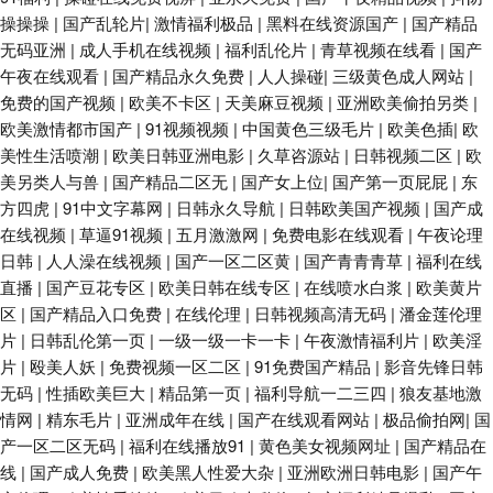
操操操
|
国产乱轮片
|
激情福利极品
|
黑料在线资源国产
|
国产精品
无码亚洲
|
成人手机在线视频
|
福利乱伦片
|
青草视频在线看
|
国产
午夜在线观看
|
国产精品永久免费
|
人人操碰
|
三级黄色成人网站
|
免费的国产视频
|
欧美不卡区
|
天美麻豆视频
|
亚洲欧美偷拍另类
|
欧美激情都市国产
|
91视频视频
|
中国黄色三级毛片
|
欧美色插
|
欧
美性生活喷潮
|
欧美日韩亚洲电影
|
久草咨源站
|
日韩视频二区
|
欧
美另类人与兽
|
国产精品二区无
|
国产女上位
|
国产第一页屁屁
|
东
方四虎
|
91中文字幕网
|
日韩永久导航
|
日韩欧美国产视频
|
国产成
在线视频
|
草逼91视频
|
五月激激网
|
免费电影在线观看
|
午夜论理
日韩
|
人人澡在线视频
|
国产一区二区黄
|
国产青青青草
|
福利在线
直播
|
国产豆花专区
|
欧美日韩在线专区
|
在线喷水白浆
|
欧美黄片
区
|
国产精品入口免费
|
在线伦理
|
日韩视频高清无码
|
潘金莲伦理
片
|
日韩乱伦第一页
|
一级一级一卡一卡
|
午夜激情福利片
|
欧美淫
片
|
殴美人妖
|
免费视频一区二区
|
91免费国产精品
|
影音先锋日韩
无码
|
性插欧美巨大
|
精品第一页
|
福利导航一二三四
|
狼友基地激
情网
|
精东毛片
|
亚洲成年在线
|
国产在线观看网站
|
极品偷拍网
|
国
产一区二区无码
|
福利在线播放91
|
黄色美女视频网址
|
国产精品在
线
|
国产成人免费
|
欧美黑人性爱大杂
|
亚洲欧洲日韩电影
|
国产午