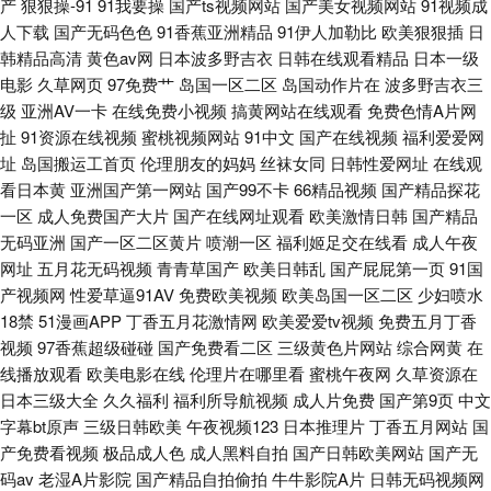
产
狠狠操-91
91我要操
国产ts视频网站
国产美女视频网站
91视频成
人下载
国产无码色色
91香蕉亚洲精品
91伊人加勒比
欧美狠狠插
日
午夜视频 东方aⅴ影库 福利影院 久久视频人妻精品国 91小网站 在线中文字幕
韩精品高清
黄色av网
日本波多野吉衣
日韩在线观看精品
日本一级
电影
久草网页
97免费艹
岛国一区二区
岛国动作片在
波多野吉衣三
网站日韩 久久婷婷美女一区 91超碰在线大熏蕉 91香蕉入口 欧美在线看 91n
级
亚洲AV一卡
在线免费小视频
搞黄网站在线观看
免费色情A片网
扯
91资源在线视频
蜜桃视频网站
91中文
国产在线视频
福利爱爱网
网站免费观看 91偷拍视频网站 91久久国产精品 91国产香蕉 韩国三极毛片
址
岛国搬运工首页
伦理朋友的妈妈
丝袜女同
日韩性爱网址
在线观
看日本黄
亚洲国产第一网站
国产99不卡
66精品视频
国产精品探花
久久精品国产一三 欧美性交免费网站 蜜桃视频免费观看 香蕉伊人91 日韩欧
一区
成人免费国产大片
国产在线网址观看
欧美激情日韩
国产精品
无码亚洲
国产一区二区黄片
喷潮一区
福利姬足交在线看
成人午夜
美成人网站在线 韩国av无码片 日韩影院
网址
五月花无码视频
青青草国产
欧美日韩乱
国产屁屁第一页
91国
产视频网
性爱草逼91AV
免费欧美视频
欧美岛国一区二区
少妇喷水
18禁
51漫画APP
丁香五月花激情网
欧美爱爱tv视频
免费五月丁香
视频
97香蕉超级碰碰
国产免费看二区
三级黄色片网站
综合网黄
在
线播放观看
欧美电影在线
伦理片在哪里看
蜜桃午夜网
久草资源在
日本三级大全
久久福利
福利所导航视频
成人片免费
国产第9页
中文
字幕bt原声
三级日韩欧美
午夜视频123
日本推理片
丁香五月网站
国
产免费看视频
极品成人色
成人黑料自拍
国产日韩欧美网站
国产无
码av
老湿A片影院
国产精品自拍偷拍
牛牛影院A片
日韩无码视频网