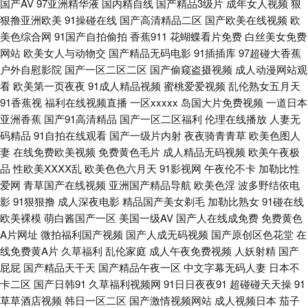
国产AV
97亚洲精华液
国内精自线
国产精品3级片
成年女人视频
狠
狠撸亚洲欧美
69成人超碰 91丝袜在线 国产黑丝TV 青青草原黄色视频 51福利社污 91秒拍
91操碰在线
国产高清精品二区
国产欧美在线视频
欧
美色综合网
91国产自拍偷拍
香蕉911
花蝴蝶看片免费
白丝美女免费
网站
欧美女人与动物交
国产精品无码电影
91插插库
97超碰大香蕉
网 99中文字幕在线视频 久久福利资源 深爱激情海角社区 91老司机福利
户外自慰影院
国产一区二区二区
国产偷窥盗摄视频
成人动漫网站观
看
欧美第一页夜夜
91成人精品视频
蜜桃爱爱视频
乱伦熟女五月天
www欧美成人 国内精品tp天堂 欧美韩日色 亚洲一区二区三区人妻 91精选在
91香蕉视
福利在线视频直播
一区xxxxx
岛国大片免费视频
一道日本
亚洲香蕉
国产91高清精品
国产一区二区福利
伦理在线播放
人妻无
线观看 wwwc片资源视频 韩国日本欧美国产 人人操人人干av97 五月天婷婷
码精品
91自拍在线观看
国产一级片内射
夜夜骑青青草
欧美色图人
妻
在线免费欧美视频
免费黄色毛片
成人精品无码视频
欧美午夜极
小说网站 91国产高清视频 WWW国产亚洲精品 狠狠干网站 日韩免费成人网
品
性欧美ⅩⅩⅩⅩ乱
欧美色色六月天
91影视网
午夜伦不卡
加勒比性
爱网
青草国产在线视频
亚洲国产精品导航
欧美色淫
波多野结依电
亚洲成人黄色网址 91手机在线视频 超碰人妻99 国际东方AV在线 青青久久
影
91狠狠撸
成人深夜电影
精品国产美女剃毛
加勒比熟女
91碰在线
欧美裸模
萌白酱国产一区
美国一级AV
国产人在线成免费
免费黄色
91 香蕉av福利资源在线 91茄子看片 AV福利在线导航 九九精品99久久 91最
A片网址
微拍福利国产视频
国产人成无码视频
国产原创区色花堂
在
线免费黄A片
久草福利
乱伦家庭
成人午夜免费视频
人妖射精
国产
新在线观看网址 欧美私人福利影院 夜晚福利狼友国产 91九色熟女露脸 草久
屁屁
国产精品天干天
国产精品午夜一区
中文字幕无码人妻
日本不
卡二区
国产日韩91
久草福利视频网
91日日夜夜91
超碰碰天天操
91
久一区 久久999 四虎东方va私人影库 91黑丝在线 91竹菊 国产第11页 四虎
草草酒店视频
韩日一区二区
国产激情视频网站
成人视频日本
茄子