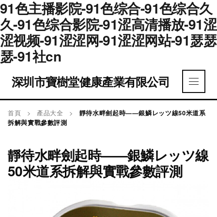
91色主播影院-91色综合-91色综合久
久-91色综合影院-91涩高清播放-91涩
涩视频-91涩涩网-91涩涩网站-91瑟瑟
瑟-91社cn
深圳市寶樹堂健康產業有限公司
首頁
>
產品大全
>
靜待水畔劍起時——銀鱗レッツ線50米道系
拆解與實戰參數評測
靜待水畔劍起時——銀鱗レッツ線
50米道系拆解與實戰參數評測