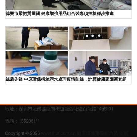
德興市嚴把質量關 健康增強用品組合裝專項抽檢穩步推進
綠盾先鋒 中原環保構筑污水處理疫情防線，詮釋健康家園新套組
地址：深圳市龍崗區龍崗街道龍西社區白龍路14號201
電話：1352861**
Copyright © 2026
www.fhpf.com.cn
健康增強用品組合裝
深圳