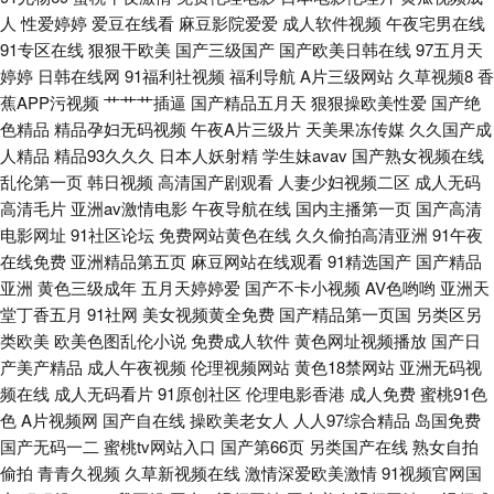
人
性爱婷婷
爱豆在线看
麻豆影院爱爱
成人软件视频
午夜宅男在线
影视 91熟女视频福利 久草福利欧美 无码高清精品成人 91人妻视频 国产精品
91专区在线
狠狠干欧美
国产三级国产
国产欧美日韩在线
97五月天
婷婷
日韩在线网
91福利社视频
福利导航
A片三级网站
久草视频8
香
鲁鲁鲁视频 日韩另类av 传媒二区传媒 操逼六区 欧美性爱人人操 91色资源站
蕉APP污视频
艹艹艹插逼
国产精品五月天
狠狠操欧美性爱
国产绝
色精品
精品孕妇无码视频
午夜A片三级片
天美果冻传媒
久久国产成
91网战 久久精品九欧美 毛片毛片 91视频在线观看91 后入丰满 一区欧美操
人精品
精品93久久久
日本人妖射精
学生妹avav
国产熟女视频在线
乱伦第一页
韩日视频
高清国产剧观看
人妻少妇视频二区
成人无码
高清毛片
逼 久操免费观看 91日本韩国 久久福利吧 亚洲成人小说网站 超碰干逼 欧美
亚洲av激情电影
午夜导航在线
国内主播第一页
国产高清
电影网址
91社区论坛
免费网站黄色在线
久久偷拍高清亚洲
91午夜
在线免费
亚洲精品第五页
麻豆网站在线观看
91精选国产
国产精品
太性交 91看片操 日韩三级在线资源 91免费观看网址 国产在线ts 91黄色连接
亚洲
黄色三级成年
五月天婷婷爱
国产不卡小视频
AV色哟哟
亚洲天
堂丁香五月
91社网
美女视频黄全免费
国产精品第一页国
另类区另
海角社区熟女 影音先锋91资源 WWW大香蕉 日韩另类av 91国内产香蕉 国产
类欧美
欧美色图乱伦小说
免费成人软件
黄色网址视频播放
国产日
产美产精品
成人午夜视频
伦理视频网站
黄色18禁网站
亚洲无码视
专区系列 91露脸熟女四川熟女 人人人撸 91九色系列 97资源亚洲综合 91视
频在线
成人无码看片
91原创社区
伦理电影香港
成人免费
蜜桃91色
色
A片视频网
国产自在线
操欧美老女人
人人97综合精品
岛国免费
频网址入口 日韩理论 先锋av资源网在线 久久999 91精品妇丝袜 国产日韩成
国产无码一二
蜜桃tv网站入口
国产第66页
另类国产在线
熟女自拍
偷拍
青青久视频
久草新视频在线
激情深爱欧美激情
91视频官网国
人在线 国产玖玖精品 三级黄色官网 五月天深爱成人网 91肏在线免费观看 91