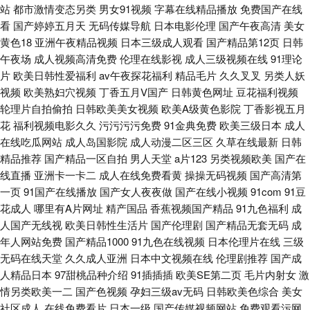
站
都市激情变态另类
男女91视频
字幕在线精品播放
免费国产在线
看
国产婷婷五月天
无码传媒导航
日本电影伦理
国产午夜高清
美女
黄色18
亚洲午夜精品视频
日本三级成人观看
国产精品第12页
日韩
午夜场
成人视频高清免费
伦理在线影视
成人三级视频在线
91理论
片
欧美日韩性爱福利
av午夜探花福利
精品毛片
久久叉叉
另类人妖
视频
欧美熟妇穴视频
丁香五月V国产
日韩黄色网址
豆花福利视频
轮理片自拍偷拍
日韩欧美美女视频
欧美A级黄色影院
丁香影视五月
花
福利视频电影久久
污污污污免费
91金典免费
欧美三级日本
成人
在线吃瓜网站
成人岛国影院
成人动漫二区三区
久草在线最新
日韩
精品推荐
国产精品一区自拍
男人天堂
a片123
另类视频欧美
国产在
线直播
亚洲卡一卡二
成人在线免费看黄
操操无码视频
国产高清第
一页
91国产在线播放
国产女人夜夜做
国产在线小视频
91com
91豆
花成人
哪里有A片网址
精产国品
香蕉视频国产精品
91九色福利
成
人国产无线视
欧美日韩性生活片
国产伦理剧
国产精品无套无码
成
年人网站免费
国产精品1000
91九色在线视频
日本伦理片在线
三级
无码在线天堂
久久成人亚洲
日本中文视频在线
伦理剧推荐
国产成
人精品日本
97甜桃品种介绍
91插插插
欧美SE第二页
毛片内射女
激
情另类欧美一二
国产色视频
孕妇三级av无码
日韩欧美色综合
美女
社区成人
在线免费看片
日本一级
国产传媒视频网站
免费观看污网