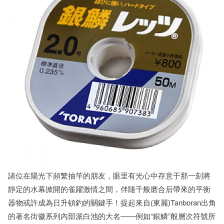
諸位在陽光下頻繁抽竿的朋友，眼里有光心中存意于那一刻將
靜定的水幕掀開的雀躍激情之間，伴隨千般磨合后帶來的平衡
器物或許成為日升頓釣的關鍵手！提起來自(東麗)Tanboran出角
的著名街徽系列內部派白池的大名——例如“銀鱗”般層次符號所