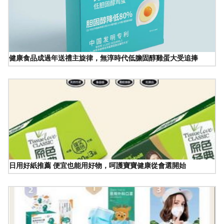
健康食品成過年送禮主旋律，無淳時代低膽固醇雞蛋大受追捧
日用好紙推薦 便宜也能用好物，呵護寶寶健康從會選開始