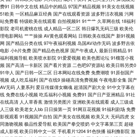
费91
日韩中文在线
精品中的精品
97国产精品视频
91美女在线视频
频 精品丰满熟妇人妻一区 天堂色色网 91超碰在线视频 av成人导航影院 久久
51欧美
一区精品麻豆经典
国产在线观看资源
波多野洁衣视频
污网
站免费看
特级欧美在线观看
自拍视频91
91艹艹
久草网在线
18福利
香蕉影院 视频在线91 91成人福利在线视频 91午夜好看得电影网 黄天堂av
影院
老司机蜜桃在线
成人精品一区二区
韩日爆乳无码三级
欧美伦
理电影网站
艹艹操操
AV黄色观看网站
日韩欧美在线国产
新91视频
日韩视频中文字幕 69先锋资源 www97超碰人人干 韩日亚洲精品视频在线 三
网
国产精品分类在线
97午夜福利视频
岛国AV动作无码
波多野吉依
电影
小h片免费
国产精品色色视屏
国产午夜成人
最新日韩精品
91
级片网络 91福利网站 99久久国产精品系列 黄色精品九一 97香蕉伊人tv 少妇
福利视频导航
欧美喷水影院
91爱爱视频
欧美色图论坛
91榴莲小视
频
国产高清一卡新区
国产看片资源
二色吧97资源站
欧美日韩另类0
干14P 丝袜人妻20P 蜜桃肏屄 国产精品精品一区二区 导航亚洲99导航亚洲
91华人
国产日韩一区二区
日本网站在线免费
免费潮喷
91原创国产
视频
成人吃瓜福利
国产在线9
操碰高清免费视频
午夜电影全集
国产
91少妇啪啪婷婷超碰 91com视频精彩 少妇福利导航 亚洲无码东方AV 91草
AV无码
人妻系列
爱豆传媒倩女幽魂
超清国产剧大全
91中文字幕在
线
免费在线小视频
吃瓜福利小视频
免费91
国产日产亚洲精品
91社
在线高清
莓在线看 日韩伦理视频在线观看 国产精品一不卡 91社电影院 亚洲伊人变态
人人草香蕉
激情另类图片
亚洲欧美在线观看
成人三级成
人三级
欧美老女人bb
日日操第一页
91网豆花视频
91福利剧场
免费
影视观看
91视频国产自拍
国产美女在线视频
欧美又大
无码四虎
女
中文字幕 四虎视频麻豆 先锋影视电影人妻AV 午夜福利视频国产一区 1024自
同激吻视频
极品性爱导航
欧美国产拳交喷奶
中文字幕第三页
超碰
成人影视
欧美日韩中文一区
手机看片1204
91色快播
福利撸影院
激
拍视频在线 日本韩国在线不卡视频 91超碰资源总站 av日韩福利精品导航 男