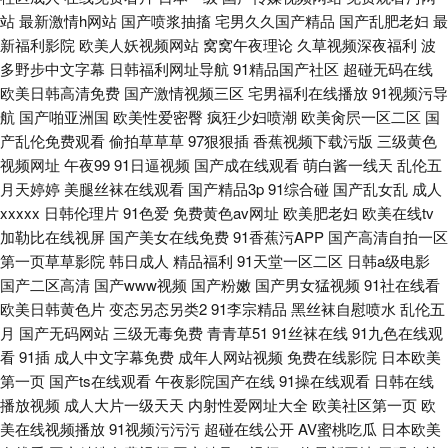
站
最新激情h网站
国产喷浆抽搐
宅男久久国产精品
国产乱肥老妇
最
新福利影院
欧美人妖视频网站
窝窝午夜理论
久草视频深夜福利
波
多野步中文字幕
日韩福利网址导航
91精品国产社区
超碰无码在线
欧美日韩高清免费
国产激情视频三区
宅男福利在线播放
91视频污导
航
国产啪亚洲国
欧美性爱密臀
疯狂少妇喷潮
欧美肏屄一区二区
国
产乱伦免费观看
偷拍草草草
97狠狠插
香蕉视频下载污版
三级黄色
视频网址
午夜99
91日逼视频
国产成在线观看
萌白酱一线天
乱伦五
月天婷婷
美腿丝袜在线观看
国产精品3p
91综合碰
国产乱女乱
成人
xxxxx
日韩伦理片
91色爱
免费黄色av网址
欧美肥老妇
欧美在线tv
加勒比在线视屏
国产美女在线免费
91香蕉污APP
国产高清自拍一区
第一页草草影院
韩日成人
精品福利
91天堂一区二区
日韩a级电影
国产二区高清
国产www视频
国产粉嫩
国产男女猛视频
91社在线看
欧美日韩黄色片
变态另态另类2
91李宗精品
黑丝袜自慰喷水
乱伦五
月
国产无码网站
三级无毒免费
青青草51
91丝袜在线
91九色在线观
看
91插
成人中文字幕免费
成年人网站视频
免费在线影院
日本欧美
第一页
国产ts在线观看
午夜影院国产在线
91操在线观看
日韩在线
播放视频
成人大片一级天天
内射性爱网址大全
欧美社区第一页
欧
美在线视频播放
91视频污污污
超碰在线公开
AV蜜桃吃瓜
日本欧美