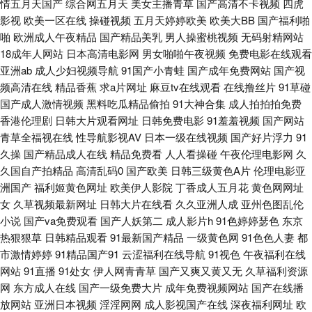
情五月天国产
综合网五月天
美女主播青草
国产高清不卡视频
四虎
影视
欧美一区在线
操碰视频
五月天婷婷欧美
欧美大BB
国产福利啪
人天堂1999 91福利社免费视频 91黄色直播小电影 91网业链接 欧美丝袜自
啪
欧洲成人午夜精品
国产精品美乳
男人操蜜桃视频
无码射精网站
18成年人网站
日本高清电影网
男女啪啪午夜视频
免费电影在线观看
拍制服另类 中文字幕人妻一区二区 91综合网 国产午夜福利一区 亚洲东方影
亚洲ab
成人少妇视频导航
91国产小青蛙
国产成年免费网站
国产视
频高清在线
精品香蕉
求a片网址
麻豆tv在线观看
在线撸丝片
91草碰
视av 91熟女视频口 国产岳母理论9 人妻操操 伊人美女大香蕉 91网站免费立
国产成人激情视频
黑料吃瓜精品偷拍
91大神合集
成人拍拍拍免费
香港伦理剧
日韩大片观看网址
日韩免费电影
91羞羞视频
国产网站
即观看 国际自在自拍 豆花免费网站 91中文资源视频 国产欧美首页 久草论坛
青草全福视在线
性导航影视AV
日本一级在线视频
国产好片浮力
91
久操
国产精品成人在线
精品免费看
人人看操碰
午夜伦理电影网
久
亚洲先锋资源网 91青娱乐国产视频 丰满人妻一区二区三区 欧亚美日
久国自产拍精品
高清乱码0
国产欧美
日韩三级黄色A片
伦理电影亚
洲国产
福利姬黄色网址
欧美伊人影院
丁香成人五月花
黄色网网址
91ncom男春 91在线免费视频观看 人妻少妇精品视频 91成年进入人口 91匿
女
久草视频最新网址
日韩大片在线看
久久亚洲人成
亚州色图乱伦
小说
国产va免费观看
国产人妖第二
成人影片h
91色婷婷瑟色
东京
名大神人妻在线 免费91看片 亚州成人色网 91香蕉视频在线观 韩国美女领居
热狠狠草
日韩精品观看
91最新国产精品
一级黄色网
91色色人妻
都
市激情婷婷
91精品国产91
云涩福利在线导航
91视色
午夜福利在线
自蔚 日韩国产综合系列 91视频导航 黄色aⅴ国产 日日摸夜夜爽无码精品 蜜臀
网站
91直播
91处女
伊人网青青草
国产又爽又黄又无
久草福利资源
网
东方成人在线
国产一级免费大片
成年免费视频网站
国产在线播
91九色原创 91福利在线导航视频 三级片黄色视频国内 91精品影视区 韩国久
放网站
亚洲日本视频
淫淫网网
成人影视国产在线
深夜福利网址
欧