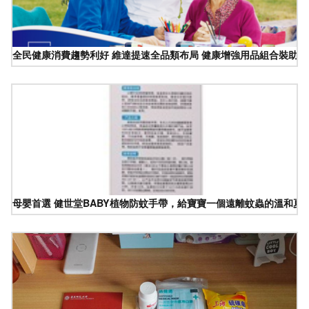
全民健康消費趨勢利好 維達提速全品類布局 健康增強用品組合裝助力
母嬰首選 健世堂BABY植物防蚊手帶，給寶寶一個遠離蚊蟲的溫和夏