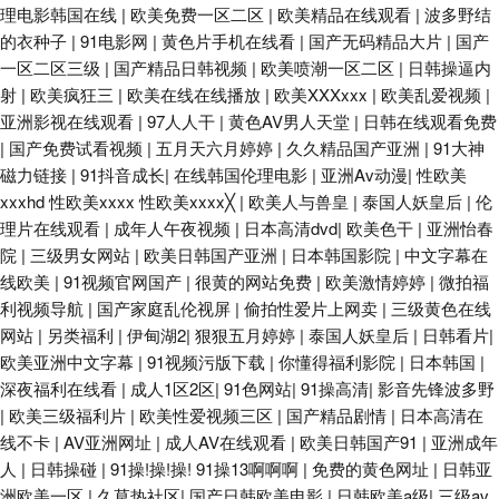
理电影韩国在线
|
欧美免费一区二区
|
欧美精品在线观看
|
波多野结
的衣种子
|
91电影网
|
黄色片手机在线看
|
国产无码精品大片
|
国产
一区二区三级
|
国产精品日韩视频
|
欧美喷潮一区二区
|
日韩操逼内
射
|
欧美疯狂三
|
欧美在线在线播放
|
欧美XXXxxx
|
欧美乱爱视频
|
亚洲影视在线观看
|
97人人干
|
黄色AV男人天堂
|
日韩在线观看免费
|
国产免费试看视频
|
五月天六月婷婷
|
久久精品国产亚洲
|
91大神
磁力链接
|
91抖音成长
|
在线韩国伦理电影
|
亚洲Av动漫
|
性欧美
xxxhd 性欧美xxxx 性欧美xxxx╳
|
欧美人与兽皇
|
泰国人妖皇后
|
伦
理片在线观看
|
成年人午夜视频
|
日本高清dvd
|
欧美色干
|
亚洲怡春
院
|
三级男女网站
|
欧美日韩国产亚洲
|
日本韩国影院
|
中文字幕在
线欧美
|
91视频官网国产
|
很黄的网站免费
|
欧美激情婷婷
|
微拍福
利视频导航
|
国产家庭乱伦视屏
|
偷拍性爱片上网卖
|
三级黄色在线
网站
|
另类福利
|
伊甸湖2
|
狠狠五月婷婷
|
泰国人妖皇后
|
日韩看片
|
欧美亚洲中文字幕
|
91视频污版下载
|
你懂得福利影院
|
日本韩国
|
深夜福利在线看
|
成人1区2区
|
91色网站
|
91操高清
|
影音先锋波多野
|
欧美三级福利片
|
欧美性爱视频三区
|
国产精品剧情
|
日本高清在
线不卡
|
AV亚洲网址
|
成人AV在线观看
|
欧美日韩国产91
|
亚洲成年
人
|
日韩操碰
|
91操!操!操! 91操13啊啊啊
|
免费的黄色网址
|
日韩亚
洲欧美一区
|
久草热社区
|
国产日韩欧美电影
|
日韩欧美a级
|
三级av