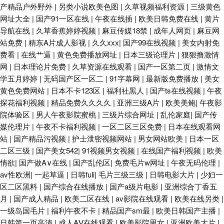
产精品户外野外
|
另类小说欧美色图
|
久草视频福利资源
|
三级黄色
网址大全
|
国产91一区在线
|
午夜在线插
|
欧美日韩免费在线
|
黄片
导航在线
|
久草香蕉婷婷视频
|
麻豆传媒18禁
|
成年人网页
|
麻豆网
站免费
|
精东A片成人影视
|
久久xxx
|
国产99在线视频
|
美女内射免
费看
|
在线艹逼
|
黄色免费播放网址
|
日本三级论理片
|
狠狠撸激情
网
|
日本理论片免费
|
久草资源在线观看
|
国产一区第二页
|
激情文
学五月婷婷
|
无码国产区一区二
|
91字幕网
|
最新版免费播放
|
美女
黄色免费网站
|
日本不卡123区
|
福利社黑人
|
国产ts在线视频
|
午夜
探花福利视频
|
精品免费久久久久
|
亚洲三级A片
|
欧美美鲍
|
午夜影
院体验区
|
男人午夜影院蜜桃
|
三级片综合网址
|
乱伦家庭
|
国产传
媒伦理片
|
午夜不卡福利视频
|
一区二区三区免费
|
日本在线观看网
站
|
国产精品污视频
|
护士泄密视频网站
|
男女网站欧美
|
日本一区
二区三级
|
国产美女542
|
91视频男女视频
|
在线国产福利视频
|
欧美
情欲
|
国产做A∨在线
|
国产乱伦区
|
免费毛片w网址
|
午夜无码伦理
|
av性欧洲
|
一起草逼
|
日韩fuli
|
毛片三级三级
|
日韩电影大片
|
少妇一
区二区黑料
|
国产综合在线播放
|
国产a级片电影
|
亚洲综合丁香五
月
|
国产成人精品
|
欧美二区在线
|
av影院在线观看
|
欧美在线另类
|
一级岛国毛片
|
福利午夜不卡
|
精品国产sm最
|
欧美日韩国产主播
|
日韩第一页高清
|
成人AⅤ在线观看
|
欧美影院男女
|
亚洲欧美大片
|