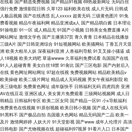
在线看
国产精选免费视频
国产精品91视频
69热最新网址
无码白丝
强行免费
激情影院日韩
久草123
福利欧美在线
成人片无码
日韩成
人极品视频
国产在线诱惑
乱人xxxxx
超黄无码
三级黄色图片
91免
费看视频
精品午夜福利网
精品亚洲成a人
国产精品萌白酱
日本理论
91操电影
91一区
成人精品无
91国产小视频
日韩美女免费直播
A片
网站网址
激情文学色
国产主播第37页
青久青青
日本精品在线播放
三级A片
国产日韩亚洲综合
91短视频网站
欧美骚网站
丁香五月天亚
洲
欧美大粗吊人妖
深夜福利亚洲
人兽福利导航
91叉叉操小骚逼
成
人18视频
欧美大鸡吧
草逼wwww
久草福利免费试看
岛国国产在线
91人人超碰青青
美女白丝18禁
91肏比
国产三区电影
国产内射后入
在线
黄色网址网站网址
97超在线视
免费视频网站
精品欧美精品v
欧美操碰
欧美二级片网址
精品成人无码视频
男女午夜福利影院
欧
美三级电影
免费黄色网址
成年版快手
日韩福利无码
四虎四房
亚洲
AV在线豆花
亚洲区成人
美女黄片免费观看
三级网站视频网
成人日
韩精品
日韩福利专区
欧美二区女同
国产精品一区91
小x导航福利
免费黄色在线视频
91原创视频
欧美日韩小视频
国产成人在线无码
91黑料不
国产极品自拍
岛国最大色网站
精品无码国产二品
欧美一
及片
激情网婷婷
人妖大片
91天堂影视
国产www
成年人伦理片
高清
日韩电影
国产尤物视频在线
超碰福利97视屏
91看片入口
日本国产