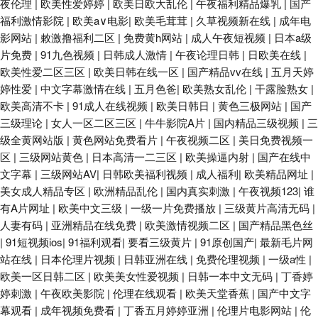
夜伦理
|
欧美性爱婷婷
|
欧美日欧大乱伦
|
午夜福利精品爆乳
|
国产
福利激情影院
|
欧美a∨电影
|
欧美毛茸茸
|
久草视频新在线
|
成年电
影网站
|
敕激撸福利二区
|
免费黄h网站
|
成人午夜短视频
|
日本a级
片免费
|
91九色视频
|
日韩成人激情
|
午夜论理日韩
|
日欧美在线
|
欧美性爱二区三区
|
欧美日韩在线一区
|
国产精品vv在线
|
五月天婷
婷性爱
|
中文字幕激情在线
|
五月色爸
|
欧美熟女乱伦
|
干露脸熟女
|
欧美高清不卡
|
91成人在线视频
|
欧美日韩日
|
黄色三极网站
|
国产
三级理论
|
女人一区二区三区
|
牛牛影院A片
|
国内精品三级视频
|
三
级全黄网站版
|
黄色网站免费看片
|
午夜视频二区
|
美日免费视频一
区
|
三级网站黄色
|
日本高清一二三区
|
欧美操逼内射
|
国产在线中
文字幕
|
三级网站AV
|
日韩欧美福利视频
|
成人福利
|
欧美精品网址
|
美女成人精品专区
|
欧洲精品乱伦
|
国内真实刺激
|
午夜视频123
|
谁
有A片网址
|
欧美中文三级
|
一级一片免费播放
|
三级黄片高清无码
|
人妻有码
|
亚洲精品在线免费
|
欧美激情视频二区
|
国产精品黑色丝
|
91短视频ios
|
91福利观看
|
要看三级黄片
|
91原创国产
|
最新毛片网
站在线
|
日本伦理片视频
|
日韩亚洲在线
|
免费伦理视频
|
一级a性
|
欧美一区日韩二区
|
欧美美女性爱视频
|
日韩一本中文无码
|
丁香婷
婷刺激
|
午夜欧美影院
|
伦理在线观看
|
欧美天堂香蕉
|
国产中文字
幕观看
|
成年视频免费看
|
丁香五月婷婷亚洲
|
伦理片电影网站
|
伦