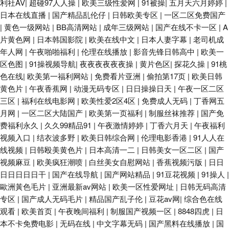
利社AV
|
超碰97人人操
|
欧美三级性爱网
|
91被操
|
五月天六月婷婷
|
日本在线直播
|
国产精品乱伦仔
|
日韩欧美专区
|
一区二区免费国产
|
黄色一级网站
|
BB高清网站
|
成年三级网站
|
国产在线不卡一区
|
A
片黄色网
|
日本韩国影院
|
欧美在线中文
|
日本人妻字幕
|
老司机成
年人网
|
午夜啪啪福利
|
伦理在线播放
|
影音先锋日韩高中
|
欧美一
区色图
|
91操视频导航
|
夜夜夜夜夜夜操
|
黄片色区
|
探花久操
|
91桃
色在线
|
欧美第一福利网站
|
免费看片亚洲
|
偷拍第17页
|
欧美日韩
黄色片
|
午夜香蕉网
|
动漫无码专区
|
日日操操日天
|
午夜一区二区
三区
|
福利在线电影网
|
欧美性爱2区4区
|
免费成人无码
|
丁香网五
月网
|
一区二区大陆国产
|
欧美第一页福利
|
制服丝袜推荐
|
国产免
费福利永久
|
久久99精品91
|
午夜激情婷婷
|
丁香六月天
|
午夜福利
视频入口
|
结衣波多野
|
欧美日韩综合网
|
伦理电影香港
|
91人人在
线视频
|
日韩殴美黄色片
|
日本高清一二
|
日韩美女一区二区
|
国产
视频麻豆
|
欧美疯狂潮喷
|
白丝美女自慰网站
|
香蕉视频污版
|
日日
日日日日日干
|
国产在线导航
|
国产网站精品
|
91豆花视频
|
91操人
|
歐洲黃色毛片
|
亚洲最新av网站
|
欧美一区性爱网址
|
日韩无码高清
专区
|
国产成人无码毛片
|
精品国产乱子伦
|
豆花av网
|
综合色在线
观看
|
欧美首页
|
午夜晚间福利
|
制服国产视频一区
|
8848四虎
|
日
本不卡免费电影
|
无码在线
|
中文字幕无码
|
国产黑料在线播放
|
国