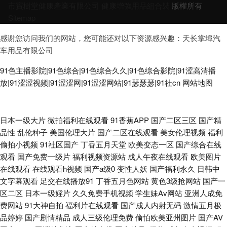
市寶樹堂健康產業有限公司
健康增強用品組合裝
版權所有
Sitemap
感谢您访问我们的网站，您可能还对以下资源感兴趣：天长掌埠汽
车用品有限公司
91色主播影院|91色综合|91色综合久久|91色综合影院|91涩高清播
放|91涩涩视频|91涩涩网|91涩涩网站|91瑟瑟瑟|91社cn
网站地图
男女性做爱网站 日韩草逼网 高清无码免费干 91成人视频 日韩欧美有码无码
日本一级大片
微拍福利在线观看
91香蕉APP
国产二区三区
国产精
品性
乱伦种子
美国伦理大片
国产二区在线观看
美女伦理视频
福利
中文 日韩国产精品久久 久久国产一区精选 香蕉国产 91黄色传媒 操熟女视频
偷拍小视频
91社区国产
丁香五月天堂
欧美变态一区
国产综合在线
观看
国产免费一级片
福利视频资源站
成人午夜在线观看
欧美图片
九色五月天婷婷 三级片亚洲无码影院 91国产网站 TS赵恩静射精 国产自91
在线观看
在线观看h视频
国产a级0
变性人妖
国产福利永久
日韩中
文字幕观看
足交在线播放91
丁香五月色网站
黄色3级抢网站
国产一
日韩欧美v 91干逼电影 成人在线免费 久久精品高清免费视频 色网址大全亚
区二区
日本一级婬片
久久免费手机视频
学生妹Av网站
亚洲人成免
费网站
91大神自拍
福利片在线观看
国产成人内射无码
激情五月极
洲天堂 91干逼视频 91在线小视频网址 国产精海角 蜜桃999AV线 五月花天堂
品婷婷
国产剧情精品
成人三级伦理免费
偷怕欧美亚州图片
国产AV