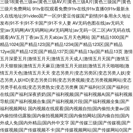
三级18|黄色三级av|黄色三级AV片|黄色三级A片|黄色三级国产|黄色
三级片免费网站
91tv影院观看免费|91tv在线|91tv直播0|91tv最新永
久在线地址|91video国产一区|91爱豆传媒国产剧情|91备用永久地址
发布|91不卡|91不卡国产|91不卡人妻
AV无码色图在线|av无码天
堂|av无码网|AV无码网站|AV无码网址|av无码一区二区|AV无码在线
观看|AV五月丁香|av五月天ab|av五月天色网站
国产精品1000|国产
精品1024|国产精品123|国产精品1234|国产精品123区|国产精品
12ye|国产精品12页|国产精品137页|国产精品13p|国产精品13页
激情
五月深爱五月|激情五月天|激情五月天成人|激情五月天国产|激情五
月天狠狠操|激情五月天麻豆|激情五月天妞妞|激情五月天啪啪啪|激
情五月天色|激情五月天天
变态另类片|变态另类区|变态另类人妖|变
态另类人妖HD|变态另类日韩|变态另类视频|变态另类视频网站|变态
另类手机在线|变态另类熟女|变态另类爽
国产福利社区|国产福利社
在线|国产福利深夜挤奶|国产福利视频|国产福利视频A|国产福利视频
导航|国产福利视频合集|国产福利视频片段|国产福利视频全集|国产
福利视频网站
国内视频在线观看|国内视频自拍|国内偷拍夫妻av|国
内偷拍情侣露脸|国内偷拍视频网页|国内偷拍网站|国内偷自拍|国内
外成人免|国内外精品|国内外中文字
国产传媒三级|国产传媒视|国产
传媒视频|国产传媒视频不卡|国产传媒视频网站|国产传媒网站0|国产