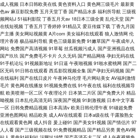
成人视频
日本日韩欧美在线
黄色资料入口
黄色网三级毛片
最新黄
色av
麻豆影院免费
五月天堂丁香
国产精品水多
福利所导航
三级视
频网站J
51福利影院
丁香五月天av
18日本三级全黄
乱伦天堂
国产
在线短视频
丁香五月丁香婷婷
91精品又
爱豆传媒下载
丁香九月国
产主播
美女网站视频黄
A片com
美女福利在线观看
狼人激情网
伦
理片香港
极品福利导航
黄色三级最新免费
91嫩草国产
午夜成年人
网站
免费国产高清视频
91草莓
丝瓜视频污成人
国产亚洲视品在线
国产玖玖
国产免费毛不卡片
久久无码
国产精品网络
孕妇无码在线
91手机论坛
91视频新地址
91日逼
午夜啪视频
91啪水蜜桃网
国产二
区无码
91日韩在线观看
西瓜影院视频全集
国产孕妇无码视频
国产
在线福利
国产在线日皮片
午夜神马伦理
毛片网站美女
AV福利激情
毛片
黄色网在线播放
91视频免费在线
91午夜在线
福利在线视频导
航
欧美喷潮一区二区
午夜理论片
日本第二片区
国产免费大片
精品
呦视频
日本乱伦高清无码
深夜国产视频
91刺激视频
日本中文字幕
一区
日韩免费精品视频
日本高清v
欧美日韩伦理午夜
91碰超免费
亚洲色图网站
精品欧美
成人AV在线观看
日本a级在线
干露脸熟女
在线观看黄色网
成人抖音
爰上碰91
国产美女91视频
国产情侣片
97
人人看
国产三级视频在线
91免费视频精品
国产精品另类
黄色AV网
站人
黄色91福利社
污网址18禁
国产高清不卡二区
成人午夜视频免