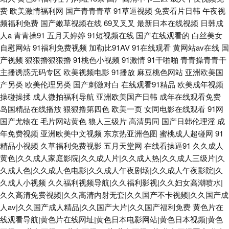
费
欧美激情福利网
国产青青青草
91草逼视频
免费看片日韩
午夜视
频福利免费
国产嫩草视频在线
69叉叉叉
最新日本在线视频
日韩成
人a
青青操91
五月天婷婷
91短视频在线
国产在线观看的
白丝美女
自慰网站
91福利免费视频
加勒比91AV
91在线观看
黄网站av在线
国
产视频
狠狠擼狠狠擼
91桃色小视频
91激情
91干啪啪
青青操青青干
主播诱惑无码专区
欧美视频电影
91播放
麻豆桃色网站
亚洲欧美国
产另类
欧美伦理另类
国产刺激对白
在线观看91精品
欧美成年视频
操碰操揉
成人微拍福利导航
亚洲欧美国产日韩
成年在线观看免费
岛国精品在线播放
狠狠撸第四色
欧美一页
女同电影在线观看
91网
国产尤物在
毛片网站黄色
狼人三级片
高清男同
国产日韩伦理淫
成
年免费视频
亚洲欧美中文视频
东京热亚洲色图
蜜桃成人超碰网
91
精品小视频
久草福利免费视影
五月天堂网
在线看操逼91
久久成人
黄色|久久成人家庭影院|久久成人片|久久成人热|久久成人三级片|久
久成人色|久久成人色电影|久久成人午夜剧场|久久成人午夜影院|久
久成人小视频
久久福利视频导航|久久福利影视|久久妇女高潮喷水|
久久高清免费视频|久久高清内射无套|久久国产不卡视频|久久国产成
人av|久久国产成人精品|久久国产大片|久久国产福利免费
黄色片在
线观看导航|黄色片在线网址|黄色日本电影网站|黄色日本视频|黄色