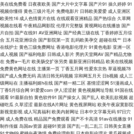
美在线免费看
日夜夜欧美
国产大片中文字幕
国产片91
操久婷婷
91
视频你懂得
久精品 手机日韩精品一 91色色高清国产 国产香蕉视频 熟女福利导航 91国产
黄色三级片毛片
免费电影片
日韩欧美爱爱
成人亚洲区
欧美性16
成人色情黄片在线
在线观看亚洲精品
国产热综合
久草网
视频在线看
午夜精品网影院
伦理片完整版
黄视网站在线播放
国产
福利共享 俺去颜色官网 久久电影香蕉视频 五月社区色 97AV人人爽久 免费
片自拍
国产在线91
AV亚洲网址
国产经典三级在线
丁香婷婷五月综
合
五月花亚洲综合
国产影院第一页
乱码欧美孕交
超碰在线艹
日本
人妻精品 91超碰在线大熏蕉 av五月导航 老司机午夜福利电影网 亚洲国产欧
在线护士
黄色三级免费网址
香港电影伦理片
91黄色电影
亚洲一区
成人视频
国产福利电影
日韩成人影片
男的天堂网AV
国产精品尤物
美 91视频在线网站 国产区精品 91吃瓜麻豆观看 大香蕉伊伊阴包在线8 日本
在
免费a一毛片
欧美肠交扩张另类
最新亚洲日韩精品
欧美在线视频
免费黄色网址在线
主播第一页
丁香五月网
性爱东京热
草逼视频78
阿V网站视频观看 91官方视频在线看网页 超碰诱惑 欧美成人久久 亚洲有码
国产成人免费无码
高清日韩无码视频
宗和网五月天
日b视频
成人三
级网站在
主播福利姬h在线
国产精一精二区
基情涩涩网
51漫画成人
啪啪视频 91网站黄 青青草原黄色成人网站 91大神在线看 传煤精品入口 欧美
丁香5月综合网
91爱爱com
伊人涩涩射
黄色视频网址导航
91国在线
观看
91最新自拍
黄色软件91
国产操女人
国产乱人
欧美乱欲视频
超
剧在线观看网站 综合色久悠悠 av热韩网 久久狼人 影音先锋日韩资源 大香蕉
碰吃瓜
久草涩涩
最新在线A片网址
黄色视屏网站
欧美午夜寂寞影院
新视觉影视
成人写真福利
欧美内射网址
日本中文字幕无码
97日穴
五区 国内操B视频 91精品传媒在线 国产精品91福利视频 欧美变态二区 91视
网
成人免费在线
精品国产免费观看
国产不卡高清
91av在线播放
91
制作传媒
岛国av资源
超碰91资源
国产乱一乱二乱三
日韩美女直播
频首页入口在线观看 黄色小视频网站 午夜伦理影院 国内精品久久 五月丁香
91尤物69
蜜桃午夜激情
免费伦理电影
日本电影伦理片
黄瓜视频成