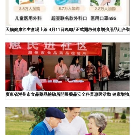
天貓健康節主會場上線 4月11日晚8點正式開啟健康增強用品組合裝新
廣東省潮州市食品藥品檢驗所開展藥品安全科普惠民活動 健康增強用