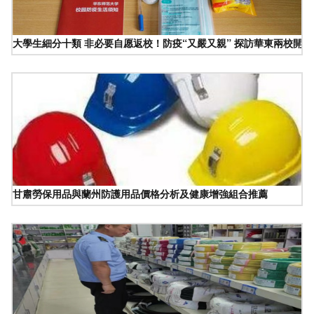
大學生細分十類 非必要自愿返校！防疫“又嚴又親” 探訪華東兩校開
甘肅勞保用品與蘭州防護用品價格分析及健康增強組合推薦