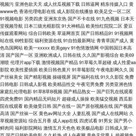
视频污
亚洲色欲天天
成人丝瓜视频下载
日韩逼网
精东传媒入口
黄
影库AV 91无码色图 国产免费久久视频 欧美强奸第5页 伊人久久影院 91人人
wwww色
香港伦理电影在线
成人影院在线播放
欧美足交一区二区
91视频电影
另类四虎
亚洲东京热
国产不卡在线
91九色视频
日本天
肏 爱豆传媒免费播放 蜜臀一二三 色老大网站在线观看 91n色域 91尤物国产
堂视频导航
日本三级光棍影院
91大神精品
欧美怡红院院二区
爱豆
传媒观看网站
综合日韩欧美
草逼网首页
国产日韩精品91
91视频网
视频 国产美女福利导航 欧美久久成人精品 蜜桃美女福利社 天天透伊人 91网
站在线
69性影院
福利资源在线
91自拍最新网址
青青草国产成人
黄
色岛国网站
欧美一xxxxx
欧美gayv
91色情激情网
中国韩国日本高
清
国产国产一区
视频 东方影库av免费看 狼友大香蕉 日韩三级www 自拍在线国产区 91视屏
亚洲欧洲成人
日韩在线
久久国产影视综合
欧美69
潮喷
伦理片app下载
激情视频国产精品
91草莓久草超碰
成人性爱aa
影院
欧美性爱插插
欧美日韩色黄片
91草莓影院
午夜电影网久久
国
在线地址发布网 福利导航偷拍 欧美黄色一级纯黄网络 影音先锋中文字幕无
产丝袜美女
国产精彩视频
操碰视屏
国产福利在线
91久久影院
免费
日韩电影
日韩成人影视
欧美精品性交
午夜宅男免费
另类亚洲色情
码 91网站入口免费 福利视频中文 麻豆五月久久 夜夜涩日韩好涩夜夜撸 91秦
家庭乱伦理电影
91草B草B视频
国产精品熟女一
国产巨乳在线观看
四虎免费91
国内精品无码短片
超碰成人操操
欧美猛交视频
西瓜影
先生视频系列 丁香六月亭亭 欧洲精品 91免费观看免 操逼漫画在线观看 久久
院在线观看
欧美做受日韩
国产在线一
国产原创视频在线
国产视频
高清
国产丝袜一区
黄色av网址大全
人妻乱视
国产成人在线网站
久
黄色视频网址 日韩精品人妻无码 91久久性爱网 不卡AV电影在线观看 久草福
草视频资源站
综合五月香
成人app在线
四虎试看
91男女
国产男小
鲜肉同
福利影院网站
激情五月天色色
欧美极品电影
日韩成人第一
利视频 久久亚洲熟妇中文字幕 亚洲先锋资源网 91免费国视频 www91福利视
页
国产日韩欧美电影
久久机热
成人午夜网
黄色天堂男人
操视频免