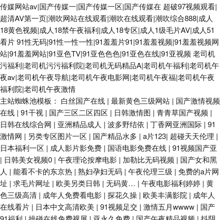
传媒网站av|国产传媒一|国产传媒一区|国产传媒在
超破97视频观看|
超清AV第一页|潮吹网站在线观看|潮吹在线观看|潮吹综合888|成人
18黄色视频|成人18禁午夜福利|成人18专区|成人1级毛片AV|成人51
看片
91性无码|91性一性一性|91羞羞片91|91羞羞视频|91羞羞视频网
站|91羞羞网站|91亚色TV|91亚色色色|91亚色在线|91亚视频
老司机
污福利|老司机污污福利院|老司机无码精品A|老司机午福利|老司机午
夜av|老司机午夜导航|老司机午夜电影网|老司机午夜福|老司机午夜
福利院|老司机午夜激情
主站蜘蛛池模板：
白丝国产在线
|
最新黄色三级网站
|
国产激情视频
在线
|
91干视
|
国产三区二区四区
|
日韩激情图
|
青青草国产视频
|
日韩在线综合网
|
亚洲精品成人
|
波多野结依
|
丁香网亚洲国际
|
91
激情网
|
另类专区图片一区
|
国产精品水多
|
a片123
|
超碰天天伦理
|
日本福利一区
|
成人影片影免费
|
国语电影免费在线
|
91视频国产亚
|
日韩美女视频0
|
午夜理论按摩电影
|
加勒比无码视频
|
国产女和黑
人
|
能看不卡的东京热
|
熟妇孕妇无码
|
午夜伦理三级
|
免费的a片网
址
|
求毛片网址
|
欧美另类日韩
|
无码黄…
|
午夜电影福利婷婷
|
黄
色三级高清
|
成年人免费看电影
|
探花久操
|
欧美丰满影院
|
成年人
在线看片
|
日本中文高清欧美
|
91视频足交
|
激情五月wwww
|
国产
91福利
|
操碰在线免费视屏
|
亚永久免费
|
国产午夜精品视频
|
抖阴