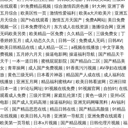
在线观看
|
91免费精品视频
|
综合激情四房色播
|
91大神
|
亚洲丁香
五月综合
|
欧美区性一页
|
激情性爱福利
|
欧美a大片欧美片
|
亚洲五
月天综合
|
国产h在线观看
|
激情五月天国产
|
免费A网站
|
美日免费
视频一区
|
日本免费理论片
|
东方成人在线资源
|
激播综合网
|
亚洲
无码欧美另类
|
欧美精品一区免费
|
久久精品一区
|
三级免费女
|
丁
香婷婷五月
|
成人动态久久久
|
日韩一区
|
免费成人无码
|
日韩AV
|
欧美日韩精品在线
|
成人精品一区二
|
a视频在线播放
|
中文字幕免
费视频
|
五月婷六月天
|
操逼电影网
|
操逼福利导航
|
国产精品天干
天干
|
一本一道日韩
|
蜜桃屁屁影院
|
国产精品白二区
|
国产精品美
女
|
青草操网
|
成人国产免费视频
|
91香蕉污污视频
|
AV孕妇在线播
放
|
黄色三级无码
|
日本看片神器
|
精品国产人成在线
|
成人福利在
线播放
|
亚洲五月网
|
精品福利蜜桃AV
|
欧美日韩看波网
|
亞洲日韓
日本一道
|
91论坛网址
|
91视频在线免费
|
91视频官网
|
自拍91
|
在线
观看成人免费
|
三级片官网
|
家庭乱伦第1页
|
黄色一级片
|
亚州v区
电影
|
国产成人无码高潮
|
操逼福利站
|
亚洲无码网曝黑料
|
AV福利
一区
|
国产精品思思在线
|
精品日韩在线
|
国产精品高颜值
|
91精品
在线视频
|
欧美日韩人与兽
|
亚洲第一导航页
|
亚洲免费在线观看
|
欧美第一页导航
|
日本x片视频
|
国产精品视频
|
日韩伦理片视频
|
福