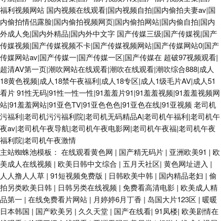
福利视频网站
国内视频在线观看|国内视频自拍|国内偷拍夫妻av|国
内偷拍情侣露脸|国内偷拍视频网页|国内偷拍网站|国内偷自拍|国内
外成人免|国内外精品|国内外中文字
国产传媒三级|国产传媒视|国产
传媒视频|国产传媒视频不卡|国产传媒视频网站|国产传媒网站0|国产
传媒网站av|国产传媒一|国产传媒一区|国产传媒在
超破97视频观看|
超清AV第一页|潮吹网站在线观看|潮吹在线观看|潮吹综合888|成人
18黄色视频|成人18禁午夜福利|成人18专区|成人1级毛片AV|成人51
看片
91性无码|91性一性一性|91羞羞片91|91羞羞视频|91羞羞视频网
站|91羞羞网站|91亚色TV|91亚色色色|91亚色在线|91亚视频
老司机
污福利|老司机污污福利院|老司机无码精品A|老司机午福利|老司机午
夜av|老司机午夜导航|老司机午夜电影网|老司机午夜福|老司机午夜
福利院|老司机午夜激情
主站蜘蛛池模板：
在线观看黄色网
|
国产精无码片
|
亚洲欧美91
|
欧
美成人在线视频
|
欧美日韩中文综合
|
五月天社区
|
黄色网址进入
|
人人撸人人草
|
91短视频免费版
|
日韩欧美中韩
|
国内精品老妇
|
偷
拍另类欧美日韩
|
日韩另类在线视频
|
免费看高清电影
|
欧美成人精
品第一
|
在线免费看片网站
|
月婷婷6月丁香
|
岛国大片123区
|
暖暖
日本韩国
|
国产欧美另
|
久久天堂
|
国产在线看
|
91凤楼
|
欧美剧情在