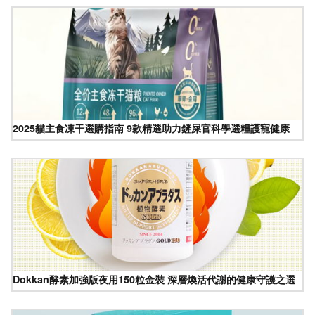
2025貓主食凍干選購指南 9款精選助力鏟屎官科學選糧護寵健康
Dokkan酵素加強版夜用150粒金裝 深層煥活代謝的健康守護之選