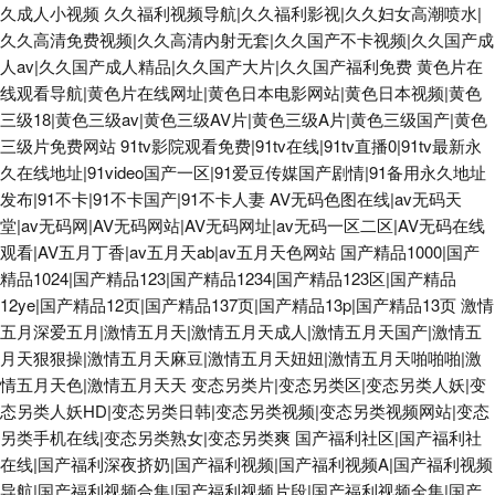
久成人小视频
久久福利视频导航|久久福利影视|久久妇女高潮喷水|
久久高清免费视频|久久高清内射无套|久久国产不卡视频|久久国产成
人av|久久国产成人精品|久久国产大片|久久国产福利免费
黄色片在
线观看导航|黄色片在线网址|黄色日本电影网站|黄色日本视频|黄色
三级18|黄色三级av|黄色三级AV片|黄色三级A片|黄色三级国产|黄色
三级片免费网站
91tv影院观看免费|91tv在线|91tv直播0|91tv最新永
久在线地址|91video国产一区|91爱豆传媒国产剧情|91备用永久地址
发布|91不卡|91不卡国产|91不卡人妻
AV无码色图在线|av无码天
堂|av无码网|AV无码网站|AV无码网址|av无码一区二区|AV无码在线
观看|AV五月丁香|av五月天ab|av五月天色网站
国产精品1000|国产
精品1024|国产精品123|国产精品1234|国产精品123区|国产精品
12ye|国产精品12页|国产精品137页|国产精品13p|国产精品13页
激情
五月深爱五月|激情五月天|激情五月天成人|激情五月天国产|激情五
月天狠狠操|激情五月天麻豆|激情五月天妞妞|激情五月天啪啪啪|激
情五月天色|激情五月天天
变态另类片|变态另类区|变态另类人妖|变
态另类人妖HD|变态另类日韩|变态另类视频|变态另类视频网站|变态
另类手机在线|变态另类熟女|变态另类爽
国产福利社区|国产福利社
在线|国产福利深夜挤奶|国产福利视频|国产福利视频A|国产福利视频
导航|国产福利视频合集|国产福利视频片段|国产福利视频全集|国产