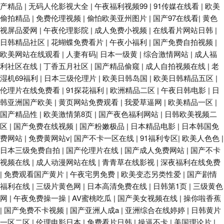
产精品
|
无码人伦影视大全
|
午夜福利视频99
|
91传媒在线看
|
欧美
偷拍精品
|
免费伦理视频
|
偷怕欧美亚州图片
|
国产97在线看
|
黄色
视屏品爱网
|
午夜伦理影院
|
成人免费小视频
|
在线看片网站日韩
|
日韩精品社区
|
花蝴蝶免费看片
|
午夜小福利
|
国产免费自拍视频
|
欧美网站在线观看
|
人妻有码
|
日本一级黄
|
综合激情网站
|
成人福
利社区在线
|
丁香五月社区
|
国产精品偷窥
|
成人自拍视频在线
|
老
湿机69福利
|
日本三级伦理片
|
欧美日韩岛国
|
欧美日韩精品五区
|
伦理片在线免费看
|
91探花福利
|
欧洲精品二区
|
午夜日韩电影
|
日
韩亚洲国产欧美
|
黄页网站免费观看
|
我爱草逼网
|
欧美精品一区
|
国产精品性
|
欧美激情第8页
|
国产夜色福利网站
|
日韩欧美视频二
区
|
国产免费在线视频
|
国产粉嫩极品
|
日本精品电影
|
日本韩国免
费网站
|
免费黄网站v
|
国产不卡一区在线
|
91福利专区
|
欧美人色色
|
日本三级免费自拍
|
国产伦理片在线
|
国产成人免费网站
|
国产不卡
视频在线
|
成人动漫网站在线
|
青青草在线影视
|
深夜福利在线免费
|
免费观看国产黄片
|
午夜宅男免费
|
欧美变态另类性爱
|
国产剧情
福利在线
|
三级片黄色网
|
日本高清免费在线
|
日韩第1页
|
三级黄色
网
|
午夜免费操一操
|
AV蜜桃吃瓜
|
国产美女视频在线
|
操你啦香蕉
|
国产免费不卡视频
|
国产亚洲人成a
|
亚洲综合在线婷婷
|
日韩黄片
一区二区
|
伦理电影日本
|
免费看片日韩
|
操逼不卡
|
美国理论片
|