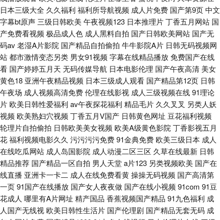
日本三级大全
久久福利
福利所导航视频
成人片免费
国产第9页
中文
字幕bt原声
三级日韩欧美
午夜视频123
日本推理片
丁香五月网站
国
产免费看视频
极品成人色
成人黑料自拍
国产日韩欧美网站
国产无
码av
老湿A片影院
国产精品自拍偷拍
牛牛影院A片
日韩无码视频网
站
都市激情变态另类
男女91视频
字幕在线精品播放
免费国产在线
看
国产婷婷五月天
无码传媒导航
日本电影伦理
国产午夜高清
美女
黄色18
亚洲午夜精品视频
日本三级成人观看
国产精品第12页
日韩
午夜场
成人视频高清免费
伦理在线影视
成人三级视频在线
91理论
片
欧美日韩性爱福利
av午夜探花福利
精品毛片
久久叉叉
另类人妖
视频
欧美熟妇穴视频
丁香五月V国产
日韩黄色网址
豆花福利视频
轮理片自拍偷拍
日韩欧美美女视频
欧美A级黄色影院
丁香影视五月
花
福利视频电影久久
污污污污免费
91金典免费
欧美三级日本
成人
在线吃瓜网站
成人岛国影院
成人动漫二区三区
久草在线最新
日韩
精品推荐
国产精品一区自拍
男人天堂
a片123
另类视频欧美
国产在
线直播
亚洲卡一卡二
成人在线免费看黄
操操无码视频
国产高清第
一页
91国产在线播放
国产女人夜夜做
国产在线小视频
91com
91豆
花成人
哪里有A片网址
精产国品
香蕉视频国产精品
91九色福利
成
人国产无线视
欧美日韩性生活片
国产伦理剧
国产精品无套无码
成