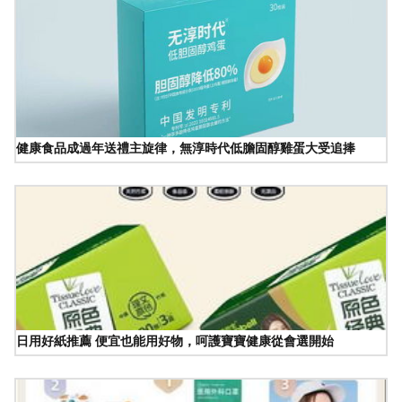
健康食品成過年送禮主旋律，無淳時代低膽固醇雞蛋大受追捧
日用好紙推薦 便宜也能用好物，呵護寶寶健康從會選開始