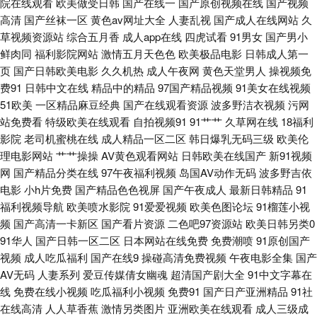
院在线观看
欧美做受日韩
国产在线一
国产原创视频在线
国产视频
高清
国产丝袜一区
黄色av网址大全
人妻乱视
国产成人在线网站
久
黄色视频网址 日韩精品人妻无码 91久久性爱网 不卡AV电影在线观看 久草福
草视频资源站
综合五月香
成人app在线
四虎试看
91男女
国产男小
鲜肉同
福利影院网站
激情五月天色色
欧美极品电影
日韩成人第一
利视频 久久亚洲熟妇中文字幕 亚洲先锋资源网 91免费国视频 www91福利视
页
国产日韩欧美电影
久久机热
成人午夜网
黄色天堂男人
操视频免
费91
日韩中文在线
精品中的精品
97国产精品视频
91美女在线视频
频 精品丰满熟妇人妻一区 天堂色色网 91超碰在线视频 av成人导航影院 久久
51欧美
一区精品麻豆经典
国产在线观看资源
波多野洁衣视频
污网
站免费看
特级欧美在线观看
自拍视频91
91艹艹
久草网在线
18福利
香蕉影院 视频在线91 91成人福利在线视频 91午夜好看得电影网 黄天堂av
影院
老司机蜜桃在线
成人精品一区二区
韩日爆乳无码三级
欧美伦
理电影网站
艹艹操操
AV黄色观看网站
日韩欧美在线国产
新91视频
日韩视频中文字幕 69先锋资源 www97超碰人人干 韩日亚洲精品视频在线 三
网
国产精品分类在线
97午夜福利视频
岛国AV动作无码
波多野吉依
电影
小h片免费
国产精品色色视屏
国产午夜成人
最新日韩精品
91
级片网络 91福利网站 99久久国产精品系列 黄色精品九一 97香蕉伊人tv 少妇
福利视频导航
欧美喷水影院
91爱爱视频
欧美色图论坛
91榴莲小视
频
国产高清一卡新区
国产看片资源
二色吧97资源站
欧美日韩另类0
干14P 丝袜人妻20P 蜜桃肏屄 国产精品精品一区二区 导航亚洲99导航亚洲
91华人
国产日韩一区二区
日本网站在线免费
免费潮喷
91原创国产
视频
成人吃瓜福利
国产在线9
操碰高清免费视频
午夜电影全集
国产
AV无码
人妻系列
爱豆传媒倩女幽魂
超清国产剧大全
91中文字幕在
91少妇啪啪婷婷超碰 91com视频精彩 少妇福利导航 亚洲无码东方AV 91草
线
免费在线小视频
吃瓜福利小视频
免费91
国产日产亚洲精品
91社
在线高清
人人草香蕉
激情另类图片
亚洲欧美在线观看
成人三级成
莓在线看 日韩伦理视频在线观看 国产精品一不卡 91社电影院 亚洲伊人变态