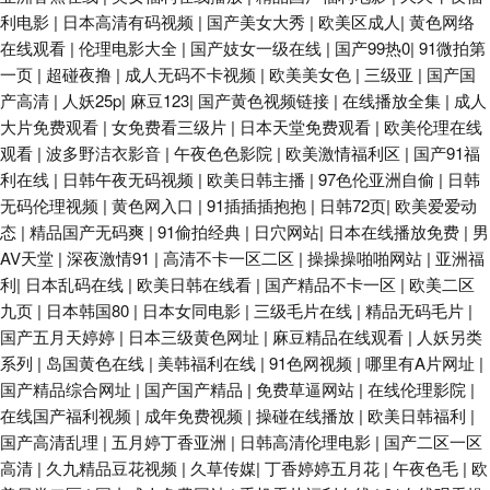
利电影
|
日本高清有码视频
|
国产美女大秀
|
欧美区成人
|
黄色网络
在线观看
|
伦理电影大全
|
国产妓女一级在线
|
国产99热0
|
91微拍第
一页
|
超碰夜撸
|
成人无码不卡视频
|
欧美美女色
|
三级亚
|
国产国
产高清
|
人妖25p
|
麻豆123
|
国产黄色视频链接
|
在线播放全集
|
成人
大片免费观看
|
女免费看三级片
|
日本天堂免费观看
|
欧美伦理在线
观看
|
波多野洁衣影音
|
午夜色色影院
|
欧美激情福利区
|
国产91福
利在线
|
日韩午夜无码视频
|
欧美日韩主播
|
97色伦亚洲自偷
|
日韩
无码伦理视频
|
黄色网入口
|
91插插插抱抱
|
日韩72页
|
欧美爱爱动
态
|
精品国产无码爽
|
91偷拍经典
|
日穴网站
|
日本在线播放免费
|
男
AV天堂
|
深夜激情91
|
高清不卡一区二区
|
操操操啪啪网站
|
亚洲福
利
|
日本乱码在线
|
欧美日韩在线看
|
国产精品不卡一区
|
欧美二区
九页
|
日本韩国80
|
日本女同电影
|
三级毛片在线
|
精品无码毛片
|
国产五月天婷婷
|
日本三级黄色网址
|
麻豆精品在线观看
|
人妖另类
系列
|
岛国黄色在线
|
美韩福利在线
|
91色网视频
|
哪里有A片网址
|
国产精品综合网址
|
国产国产精品
|
免费草逼网站
|
在线伦理影院
|
在线国产福利视频
|
成年免费视频
|
操碰在线播放
|
欧美日韩福利
|
国产高清乱理
|
五月婷丁香亚洲
|
日韩高清伦理电影
|
国产二区一区
高清
|
久九精品豆花视频
|
久草传媒
|
丁香婷婷五月花
|
午夜色毛
|
欧