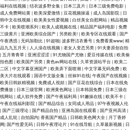
福利在线视频
|
结衣波多野全集
|
日本三及片
|
日本三级免费电影
|
成人免费网站黄
|
欧美深爱激情
|
豆花视频操逼
|
成人岛国影院
|
日
韩中文在线视频
|
欧美美女性爱视频
|
白丝美女自慰网站
|
精品视频
不卡
|
欧美喷潮系列
|
欧美人成视频在线
|
精品国产福利电影
|
免费
三级黄片
|
亚洲欧美综合国产
|
另类欧美!
|
欧美专区在线观看
|
国产
午夜诱惑
|
无码加勒比
|
91超啪
|
波多野洁衣番号
|
免费看黄www
|
精
品九九五月天
|
人人澡在线视频
|
老女人变态另类
|
91夫妻原创自拍
|
五月青青草
|
亚洲涩涩涩
|
91尤物国产尤物
|
爱豆传媒在线
|
欧美偷
拍色图
|
欧美国产另类
|
黄色av网站在线
|
久草资源站平台
|
欧美二
二区
|
中文字幕亚洲国产
|
欧美弄下面喷潮
|
中文字幕无码免费
|
欧
美大片在线观看
|
国语中文版全集
|
丝袜91在线
|
午夜国产在线视频
|
欧美日韩妖精视频
|
免費成人視頻
|
国产豆花在线综合
|
日本在线免
费播放
|
日本三级官网
|
欧洲黄色网址
|
日本韩国免费
|
日本三级在
线网站
|
成人软件免费
|
国产午夜福利局
|
91嫩操在线
|
欧美不卡
|
午夜在线福利影院
|
国产精品综合
|
女同成人用品
|
97午夜视频人伦
|
国产三级理论
|
国产精品自拍
|
亚洲岛国在线观看
|
国产亚州高清
|
成人乱轮
|
自拍国内
|
香蕉国产精品
|
日韩欧美色网大全
|
月丁香婷
网
|
国产性爱无码
|
日韩午夜理论片
|
91在线导航
|
久草最新视频
|
日