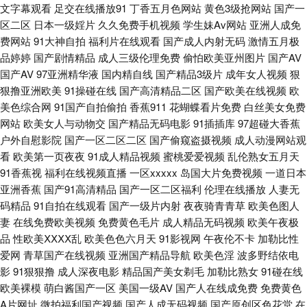
文字幕观看
足交在线播放91
丁香五月色网站
黄色3级抢网站
国产一
日韩欧美v 91干逼电影 成人在线免费 久久精品高清免费视频 色网址大全亚
区二区
日本一级婬片
久久免费手机视频
学生妹Av网站
亚洲人成免
费网站
91大神自拍
福利片在线观看
国产成人内射无码
激情五月极
品婷婷
国产剧情精品
成人三级伦理免费
偷怕欧美亚州图片
国产AV
洲天堂 91干逼视频 91在线小视频网址 国产精海角 蜜桃999AV线 五月花天堂
国产AV
97亚洲精华液
国内精自线
国产精品3级片
成年女人视频
狠
狠撸亚洲欧美
91操碰在线
国产高清精品二区
国产欧美在线视频
欧
69成人超碰 91丝袜在线 国产黑丝TV 青青草原黄色视频 51福利社污 91秒拍
美色综合网
91国产自拍偷拍
香蕉911
花蝴蝶看片免费
白丝美女免费
网站
欧美女人与动物交
国产精品无码电影
91插插库
97超碰大香蕉
网 99中文字幕在线视频 久久福利资源 深爱激情海角社区 91老司机福利
户外自慰影院
国产一区二区二区
国产偷窥盗摄视频
成人动漫网站观
看
欧美第一页夜夜
91成人精品视频
蜜桃爱爱视频
乱伦熟女五月天
www欧美成人 国内精品tp天堂 欧美韩日色 亚洲一区二区三区人妻 91精选在
91香蕉视
福利在线视频直播
一区xxxxx
岛国大片免费视频
一道日本
亚洲香蕉
国产91高清精品
国产一区二区福利
伦理在线播放
人妻无
线观看 wwwc片资源视频 韩国日本欧美国产 人人操人人干av97 五月天婷婷
码精品
91自拍在线观看
国产一级片内射
夜夜骑青青草
欧美色图人
妻
在线免费欧美视频
免费黄色毛片
成人精品无码视频
欧美午夜极
小说网站 91国产高清视频 WWW国产亚洲精品 狠狠干网站 日韩免费成人网
品
性欧美ⅩⅩⅩⅩ乱
欧美色色六月天
91影视网
午夜伦不卡
加勒比性
爱网
青草国产在线视频
亚洲国产精品导航
欧美色淫
波多野结依电
亚洲成人黄色网址 91手机在线视频 超碰人妻99 国际东方AV在线 青青久久
影
91狠狠撸
成人深夜电影
精品国产美女剃毛
加勒比熟女
91碰在线
欧美裸模
萌白酱国产一区
美国一级AV
国产人在线成免费
免费黄色
91 香蕉av福利资源在线 91茄子看片 AV福利在线导航 九九精品99久久 91最
A片网址
微拍福利国产视频
国产人成无码视频
国产原创区色花堂
在