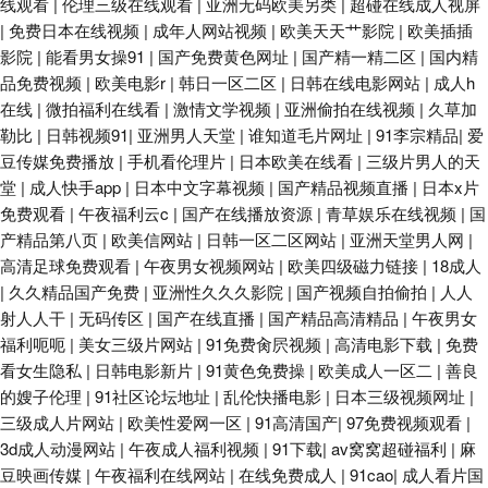
线观看
|
伦理三级在线观看
|
亚洲无码欧美另类
|
超碰在线成人视屏
|
免费日本在线视频
|
成年人网站视频
|
欧美天天艹影院
|
欧美插插
影院
|
能看男女操91
|
国产免费黄色网址
|
国产精一精二区
|
国内精
品免费视频
|
欧美电影r
|
韩日一区二区
|
日韩在线电影网站
|
成人h
在线
|
微拍福利在线看
|
激情文学视频
|
亚洲偷拍在线视频
|
久草加
勒比
|
日韩视频91
|
亚洲男人天堂
|
谁知道毛片网址
|
91李宗精品
|
爱
豆传媒免费播放
|
手机看伦理片
|
日本欧美在线看
|
三级片男人的天
堂
|
成人快手app
|
日本中文字幕视频
|
国产精品视频直播
|
日本x片
免费观看
|
午夜福利云c
|
国产在线播放资源
|
青草娱乐在线视频
|
国
产精品第八页
|
欧美信网站
|
日韩一区二区网站
|
亚洲天堂男人网
|
高清足球免费观看
|
午夜男女视频网站
|
欧美四级磁力链接
|
18成人
|
久久精品国产免费
|
亚洲性久久久影院
|
国产视频自拍偷拍
|
人人
射人人干
|
无码传区
|
国产在线直播
|
国产精品高清精品
|
午夜男女
福利呃呃
|
美女三级片网站
|
91免费肏屄视频
|
高清电影下载
|
免费
看女生隐私
|
日韩电影新片
|
91黄色免费操
|
欧美成人一区二
|
善良
的嫂子伦理
|
91社区论坛地址
|
乱伦快播电影
|
日本三级视频网址
|
三级成人片网站
|
欧美性爱网一区
|
91高清国产
|
97免费视频观看
|
3d成人动漫网站
|
午夜成人福利视频
|
91下载
|
av窝窝超碰福利
|
麻
豆映画传媒
|
午夜福利在线网站
|
在线免费成人
|
91cao
|
成人看片国