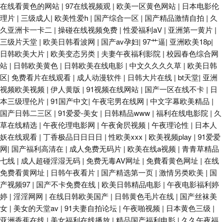
在线看黄色的网站
|
97在线视频观
|
欧美一区黄色网站
|
日本电影伦
理片
|
三级成人
|
欧美性爱h
|
国产综合一区
|
国产精品激情自拍
|
久
久亚洲卡一卡二
|
操碰在线视频免费
|
性爱福利aV
|
亚洲第一黄片
|
三级片天堂
|
欧美日韩看波网
|
国产av孕妇
|
97艹逼
|
亚洲欧美18p
|
日韩欧美大片
|
欧美变态另类
|
夫妻午夜福利影院
|
校园春色综合网
站
|
日韩欧美黄色
|
日韩欧美在线电影
|
中文久久久久草
|
欧美日韩
区
|
免费看片在线观看
|
成人动漫软件
|
日韩大片在线
|
bt天堂
|
亚洲
视频欧美视频
|
伊人黄版
|
91视频在线网站
|
国产一区在线不卡
|
日
本三级理伦片
|
91国产中文
|
午夜宅男在线网
|
中文字幕欧美精品
|
国产日韩二三区
|
91爱爱-美女
|
日韩精品www
|
福利在线电影院
|
久
草在线精选
|
午夜伦理电影网
|
午夜肏屄视频
|
午夜理论性
|
日本人
妖在线观看
|
丁香极品日日日日
|
性欧美xxx
|
欧美视频play
|
91爱爱
网
|
国产福利高清在
|
成人免费无码片
|
欧美在线a视频
|
青青草精品
七线
|
成人超碰淫湿无码
|
免费无毒AV网址
|
免費看黄色网址
|
在线
免费看黄网址
|
日韩午夜看片
|
国产精选第一页
|
激情另类欧美
|
国
产视频97
|
国产不卡免费在线
|
欧美日韩精品电影
|
午夜电影福利婷
婷
|
淫淫网网
|
在线日韩欧美国产
|
日韩黄色毛片在线
|
国产丝袜美
女
|
美女的天堂av
|
91夫妻自拍论坛
|
午夜啪视频
|
日本黄色三级
|
亚洲香蕉在线
|
美女福利在线播放
|
精品国产福利电影
|
久久午夜福