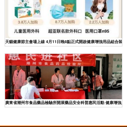
天貓健康節主會場上線 4月11日晚8點正式開啟健康增強用品組合裝新
廣東省潮州市食品藥品檢驗所開展藥品安全科普惠民活動 健康增強用