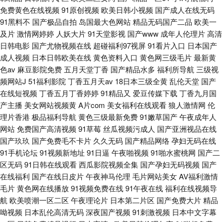
免费黄色在线视频
91原创视频
欧美日韩小视频
国产成人在线无码
91黑料不
国产极品自拍
岛国最大色网站
精品无码国产二品
欧美一
及片
激情网婷婷
人妖大片
91天堂影视
国产www
成年人伦理片
高清
日韩电影
国产尤物视频在线
超碰福利97视屏
91看片入口
日本国产
成人视频
日本日韩欧美在线
黄色资料入口
黄色网三级毛片
最新黄
色av
麻豆影院免费
五月天堂丁香
国产精品水多
福利所导航
三级视
频网站J
51福利影院
丁香五月天av
18日本三级全黄
乱伦天堂
国产
在线短视频
丁香五月丁香婷婷
91精品又
爱豆传媒下载
丁香九月国
产主播
美女网站视频黄
A片com
美女福利在线观看
狼人激情网
伦
理片香港
极品福利导航
黄色三级最新免费
91嫩草国产
午夜成年人
网站
免费国产高清视频
91草莓
丝瓜视频污成人
国产亚洲视品在线
国产玖玖
国产免费毛不卡片
久久无码
国产精品网络
孕妇无码在线
91手机论坛
91视频新地址
91日逼
午夜啪视频
91啪水蜜桃网
国产二
区无码
91日韩在线观看
西瓜影院视频全集
国产孕妇无码视频
国产
在线福利
国产在线日皮片
午夜神马伦理
毛片网站美女
AV福利激情
毛片
黄色网在线播放
91视频免费在线
91午夜在线
福利在线视频导
航
欧美喷潮一区二区
午夜理论片
日本第二片区
国产免费大片
精品
呦视频
日本乱伦高清无码
深夜国产视频
91刺激视频
日本中文字幕