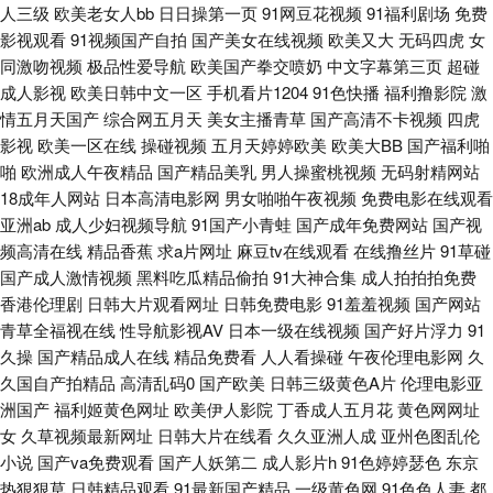
人三级
欧美老女人bb
日日操第一页
91网豆花视频
91福利剧场
免费
影视观看
91视频国产自拍
国产美女在线视频
欧美又大
无码四虎
女
中文字幕 四虎视频麻豆 先锋影视电影人妻AV 午夜福利视频国产一区 1024自
同激吻视频
极品性爱导航
欧美国产拳交喷奶
中文字幕第三页
超碰
成人影视
欧美日韩中文一区
手机看片1204
91色快播
福利撸影院
激
拍视频在线 日本韩国在线不卡视频 91超碰资源总站 av日韩福利精品导航 男
情五月天国产
综合网五月天
美女主播青草
国产高清不卡视频
四虎
影视
欧美一区在线
操碰视频
五月天婷婷欧美
欧美大BB
国产福利啪
人天堂1999 91福利社免费视频 91黄色直播小电影 91网业链接 欧美丝袜自
啪
欧洲成人午夜精品
国产精品美乳
男人操蜜桃视频
无码射精网站
18成年人网站
日本高清电影网
男女啪啪午夜视频
免费电影在线观看
拍制服另类 中文字幕人妻一区二区 91综合网 国产午夜福利一区 亚洲东方影
亚洲ab
成人少妇视频导航
91国产小青蛙
国产成年免费网站
国产视
频高清在线
精品香蕉
求a片网址
麻豆tv在线观看
在线撸丝片
91草碰
视av 91熟女视频口 国产岳母理论9 人妻操操 伊人美女大香蕉 91网站免费立
国产成人激情视频
黑料吃瓜精品偷拍
91大神合集
成人拍拍拍免费
香港伦理剧
日韩大片观看网址
日韩免费电影
91羞羞视频
国产网站
即观看 国际自在自拍 豆花免费网站 91中文资源视频 国产欧美首页 久草论坛
青草全福视在线
性导航影视AV
日本一级在线视频
国产好片浮力
91
久操
国产精品成人在线
精品免费看
人人看操碰
午夜伦理电影网
久
亚洲先锋资源网 91青娱乐国产视频 丰满人妻一区二区三区 欧亚美日
久国自产拍精品
高清乱码0
国产欧美
日韩三级黄色A片
伦理电影亚
洲国产
福利姬黄色网址
欧美伊人影院
丁香成人五月花
黄色网网址
91ncom男春 91在线免费视频观看 人妻少妇精品视频 91成年进入人口 91匿
女
久草视频最新网址
日韩大片在线看
久久亚洲人成
亚州色图乱伦
小说
国产va免费观看
国产人妖第二
成人影片h
91色婷婷瑟色
东京
名大神人妻在线 免费91看片 亚州成人色网 91香蕉视频在线观 韩国美女领居
热狠狠草
日韩精品观看
91最新国产精品
一级黄色网
91色色人妻
都