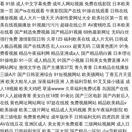
看
91插
成人中文字幕免费
成年人网站视频
免费在线影院
日本欧美
第一页
国产ts在线观看
午夜影院国产在线
91操在线观看
日韩在线
播放视频
成人大片一级天天
内射性爱网址大全
欧美社区第一页
欧
美在线视频播放
91视频污污污
超碰在线公开
AV蜜桃吃瓜
日本欧美
在线看
国产精选免费视频
国产精品91视频
69热最新网址
无码白丝
强行免费
激情影院日韩
久草123
福利欧美在线
成人片无码
日韩成
人极品视频
国产在线诱惑
乱人xxxxx
超黄无码
三级黄色图片
91免
费看视频
精品午夜福利网
精品亚洲成a人
国产精品萌白酱
日本理论
91操电影
91一区
成人精品无
91国产小视频
日韩美女免费直播
A片
网站网址
激情文学色
国产主播第37页
青久青青
日本精品在线播放
三级A片
国产日韩亚洲综合
91短视频网站
欧美骚网站
丁香五月天亚
洲
欧美大粗吊人妖
深夜福利亚洲
人兽福利导航
91叉叉操小骚逼
成
人18视频
欧美大鸡吧
草逼wwww
久草福利免费试看
岛国国产在线
91人人超碰青青
美女白丝18禁
91肏比
国产三区电影
国产内射后入
在线
黄色网址网站网址
97超在线视
免费视频网站
精品欧美精品v
欧美操碰
欧美二级片网址
精品成人无码视频
男女午夜福利影院
欧
美三级电影
免费黄色网址
成年版快手
日韩福利无码
四虎四房
亚洲
AV在线豆花
亚洲区成人
美女黄片免费观看
三级网站视频网
成人日
韩精品
日韩福利专区
欧美二区女同
国产精品一区91
小x导航福利