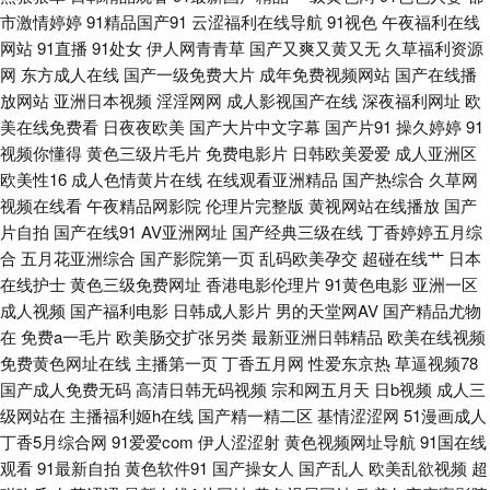
市激情婷婷
91精品国产91
云涩福利在线导航
91视色
午夜福利在线
自蔚 日韩国产综合系列 91视频导航 黄色aⅴ国产 日日摸夜夜爽无码精品 蜜臀
网站
91直播
91处女
伊人网青青草
国产又爽又黄又无
久草福利资源
网
东方成人在线
国产一级免费大片
成年免费视频网站
国产在线播
放网站
亚洲日本视频
淫淫网网
成人影视国产在线
深夜福利网址
欧
91九色原创 91福利在线导航视频 三级片黄色视频国内 91精品影视区 韩国久
美在线免费看
日夜夜欧美
国产大片中文字幕
国产片91
操久婷婷
91
视频你懂得
黄色三级片毛片
免费电影片
日韩欧美爱爱
成人亚洲区
久精品 手机日韩精品一 91色色高清国产 国产香蕉视频 熟女福利导航 91国产
欧美性16
成人色情黄片在线
在线观看亚洲精品
国产热综合
久草网
视频在线看
午夜精品网影院
伦理片完整版
黄视网站在线播放
国产
福利共享 俺去颜色官网 久久电影香蕉视频 五月社区色 97AV人人爽久 免费
片自拍
国产在线91
AV亚洲网址
国产经典三级在线
丁香婷婷五月综
合
五月花亚洲综合
国产影院第一页
乱码欧美孕交
超碰在线艹
日本
人妻精品 91超碰在线大熏蕉 av五月导航 老司机午夜福利电影网 亚洲国产欧
在线护士
黄色三级免费网址
香港电影伦理片
91黄色电影
亚洲一区
成人视频
国产福利电影
日韩成人影片
男的天堂网AV
国产精品尤物
美 91视频在线网站 国产区精品 91吃瓜麻豆观看 大香蕉伊伊阴包在线8 日本
在
免费a一毛片
欧美肠交扩张另类
最新亚洲日韩精品
欧美在线视频
免费黄色网址在线
主播第一页
丁香五月网
性爱东京热
草逼视频78
阿V网站视频观看 91官方视频在线看网页 超碰诱惑 欧美成人久久 亚洲有码
国产成人免费无码
高清日韩无码视频
宗和网五月天
日b视频
成人三
级网站在
主播福利姬h在线
国产精一精二区
基情涩涩网
51漫画成人
啪啪视频 91网站黄 青青草原黄色成人网站 91大神在线看 传煤精品入口 欧美
丁香5月综合网
91爱爱com
伊人涩涩射
黄色视频网址导航
91国在线
观看
91最新自拍
黄色软件91
国产操女人
国产乱人
欧美乱欲视频
超
剧在线观看网站 综合色久悠悠 av热韩网 久久狼人 影音先锋日韩资源 大香蕉