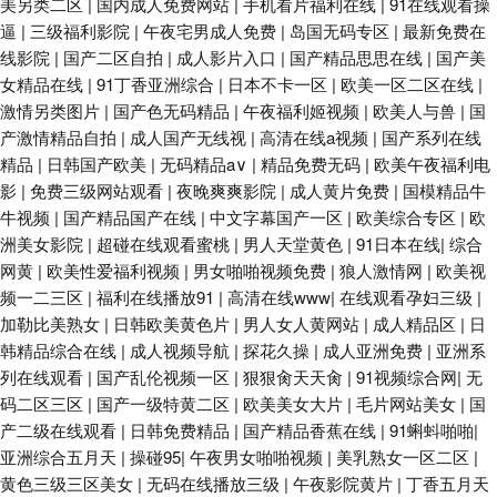
美另类二区
|
国内成人免费网站
|
手机看片福利在线
|
91在线观看操
逼
|
三级福利影院
|
午夜宅男成人免费
|
岛国无码专区
|
最新免费在
线影院
|
国产二区自拍
|
成人影片入口
|
国产精品思思在线
|
国产美
女精品在线
|
91丁香亚洲综合
|
日本不卡一区
|
欧美一区二区在线
|
激情另类图片
|
国产色无码精品
|
午夜福利姬视频
|
欧美人与兽
|
国
产激情精品自拍
|
成人国产无线视
|
高清在线a视频
|
国产系列在线
精品
|
日韩国产欧美
|
无码精品a∨
|
精品免费无码
|
欧美午夜福利电
影
|
免费三级网站观看
|
夜晚爽爽影院
|
成人黄片免费
|
国模精品牛
牛视频
|
国产精品国产在线
|
中文字幕国产一区
|
欧美综合专区
|
欧
洲美女影院
|
超碰在线观看蜜桃
|
男人天堂黄色
|
91日本在线
|
综合
网黄
|
欧美性爱福利视频
|
男女啪啪视频免费
|
狼人激情网
|
欧美视
频一二三区
|
福利在线播放91
|
高清在线www
|
在线观看孕妇三级
|
加勒比美熟女
|
日韩欧美黄色片
|
男人女人黄网站
|
成人精品区
|
日
韩精品综合在线
|
成人视频导航
|
探花久操
|
成人亚洲免费
|
亚洲系
列在线观看
|
国产乱伦视频一区
|
狠狠肏天天肏
|
91视频综合网
|
无
码二区三区
|
国产一级特黄二区
|
欧美美女大片
|
毛片网站美女
|
国
产二级在线观看
|
日韩免费精品
|
国产精品香蕉在线
|
91蝌蚪啪啪
|
亚洲综合五月天
|
操碰95
|
午夜男女啪啪视频
|
美乳熟女一区二区
|
黄色三级三区美女
|
无码在线播放三级
|
午夜影院黄片
|
丁香五月天