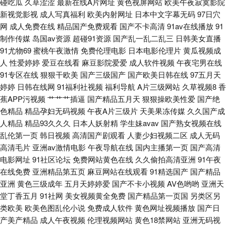
碰吃瓜
久草涩涩
最新在线A片网址
黄色视屏网站
欧美午夜寂寞影院
新视觉影视
成人写真福利
欧美内射网址
日本中文字幕无码
97日穴
五区 国内操B视频 91精品传媒在线 国产精品91福利视频 欧美变态二区 91视
网
成人免费在线
精品国产免费观看
国产不卡高清
91av在线播放
91
制作传媒
岛国av资源
超碰91资源
国产乱一乱二乱三
日韩美女直播
频首页入口在线观看 黄色小视频网站 午夜伦理影院 国内精品久久 五月丁香
91尤物69
蜜桃午夜激情
免费伦理电影
日本电影伦理片
黄瓜视频成
人
性爱婷婷
爱豆在线看
麻豆影院爱爱
成人软件视频
午夜宅男在线
影视 91熟女视频福利 久草福利欧美 无码高清精品成人 91人妻视频 国产精品
91专区在线
狠狠干欧美
国产三级国产
国产欧美日韩在线
97五月天
婷婷
日韩在线网
91福利社视频
福利导航
A片三级网站
久草视频8
香
鲁鲁鲁视频 日韩另类av 传媒二区传媒 操逼六区 欧美性爱人人操 91色资源站
蕉APP污视频
艹艹艹插逼
国产精品五月天
狠狠操欧美性爱
国产绝
色精品
精品孕妇无码视频
午夜A片三级片
天美果冻传媒
久久国产成
人精品
精品93久久久
日本人妖射精
学生妹avav
国产熟女视频在线
91网战 久久精品九欧美 毛片毛片 91视频在线观看91 后入丰满 一区欧美操
乱伦第一页
韩日视频
高清国产剧观看
人妻少妇视频二区
成人无码
高清毛片
亚洲av激情电影
午夜导航在线
国内主播第一页
国产高清
逼 久操免费观看 91日本韩国 久久福利吧 亚洲成人小说网站 超碰干逼 欧美
电影网址
91社区论坛
免费网站黄色在线
久久偷拍高清亚洲
91午夜
在线免费
亚洲精品第五页
麻豆网站在线观看
91精选国产
国产精品
太性交 91看片操 日韩三级在线资源 91免费观看网址 国产在线ts 91黄色连接
亚洲
黄色三级成年
五月天婷婷爱
国产不卡小视频
AV色哟哟
亚洲天
堂丁香五月
91社网
美女视频黄全免费
国产精品第一页国
另类区另
海角社区熟女 影音先锋91资源 WWW大香蕉 日韩另类av 91国内产香蕉 国产
类欧美
欧美色图乱伦小说
免费成人软件
黄色网址视频播放
国产日
产美产精品
成人午夜视频
伦理视频网站
黄色18禁网站
亚洲无码视
专区系列 91露脸熟女四川熟女 人人人撸 91九色系列 97资源亚洲综合 91视