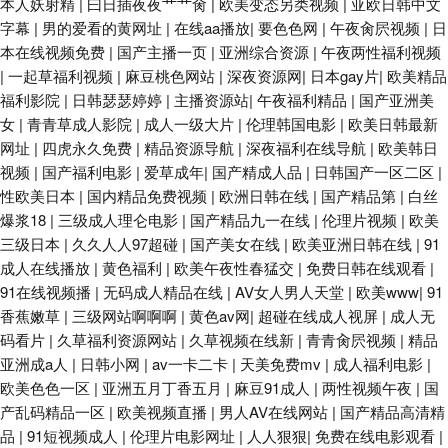
本人妖射精
|
曰日插夜夜艹艹肏
|
欧美变态另类视频
|
亚欧日韩中文
字幕
|
男的爱看的黄网址
|
在线aa播放
|
要色色网
|
午夜肏屄视频
|
日
本在线视频免费
|
国产主播一页
|
亚洲综合资源
|
午夜两性福利视频
|
一起草福利视频
|
麻豆桃色网站
|
深夜资源网
|
日本gay片
|
欧美精品
福利影院
|
日韩瑟瑟婷婷
|
主播资源站
|
午夜福利精品
|
国产亚洲美
女
|
青青草成人影院
|
成人一级大片
|
伦理韩国电影
|
欧美日韩最新
网址
|
四虎永久免费
|
精品资源导航
|
深夜福利在线导航
|
欧美韩日
视频
|
国产福利电影
|
爱草成年
|
国产精成人品
|
日韩国产一区二区
|
性欧美日本
|
国内精品免费视频
|
欧洲日韩在线
|
国产精品第
|
白丝
爆浆18
|
三级成人理仑电影
|
国产精品九一在线
|
伦理片视频
|
欧美
三级日本
|
久久人人97超碰
|
国产美女在线
|
欧美亚洲日韩在线
|
91
成人在线播放
|
黄色福利
|
欧美午夜性春猛交
|
免费日韩在线观看
|
91在线视频播
|
无码成人精品在线
|
AV女人男人天堂
|
欧美www
|
91
香蕉嫩草
|
三级网站啊啊啊
|
黄色av网
|
超碰在线成人视屏
|
成人无
码看片
|
久草福利资源网站
|
久草视频在线新
|
青青肏屄视频
|
精品
亚洲成a人
|
日韩小网
|
av一卡二卡
|
天美免费mv
|
成人福利电影
|
欧美色色一区
|
亚洲五月丁香五月
|
麻豆91成人
|
两性视频午夜
|
国
产乱码精品一区
|
欧美视频直播
|
男人AV在线网站
|
国产精品高清精
品
|
91短视频成人
|
伦理片电影网址
|
人人狠狠
|
免费在线电影观看
|