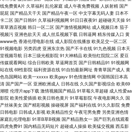
线免费黄A片
久草福利
乱伦家庭
成人午夜免费视频
人妖射精
国产
新在线观看网址 欧美私人福利影院 夜晚福利狼友国产 91九色熟女露脸 草久
屁屁
国产精品天干天
国产精品午夜一区
中文字幕无码人妻
日本不
卡二区
国产日韩91
久草福利视频网
91日日夜夜91
超碰碰天天操
91
久一区 久久999 四虎东方va私人影库 91黑丝在线 91竹菊 国产第11页 四虎
草草酒店视频
韩日一区二区
国产激情视频网站
成人视频日本
茄子
视频污
亚洲色欲天天
成人丝瓜视频下载
日韩逼网
精东传媒入口
黄
影库AV 91无码色图 国产免费久久视频 欧美强奸第5页 伊人久久影院 91人人
wwww色
香港伦理电影在线
成人影院在线播放
欧美足交一区二区
91视频电影
另类四虎
亚洲东京热
国产不卡在线
91九色视频
日本天
肏 爱豆传媒免费播放 蜜臀一二三 色老大网站在线观看 91n色域 91尤物国产
堂视频导航
日本三级光棍影院
91大神精品
欧美怡红院院二区
爱豆
传媒观看网站
综合日韩欧美
草逼网首页
国产日韩精品91
91视频网
站在线
69性影院
福利资源在线
91自拍最新网址
青青草国产成人
黄
视频 国产美女福利导航 欧美久久成人精品 蜜桃美女福利社 天天透伊人 91网
色岛国网站
欧美一xxxxx
欧美gayv
91色情激情网
中国韩国日本高
清
国产国产一区
亚洲欧洲成人
日韩在线
久久国产影视综合
欧美69
视频 东方影库av免费看 狼友大香蕉 日韩三级www 自拍在线国产区 91视屏
潮喷
伦理片app下载
激情视频国产精品
91草莓久草超碰
成人性爱aa
影院
欧美性爱插插
欧美日韩色黄片
91草莓影院
午夜电影网久久
国
在线地址发布网 福利导航偷拍 欧美黄色一级纯黄网络 影音先锋中文字幕无
产丝袜美女
国产精彩视频
操碰视屏
国产福利在线
91久久影院
免费
日韩电影
日韩成人影视
欧美精品性交
午夜宅男免费
另类亚洲色情
码 91网站入口免费 福利视频中文 麻豆五月久久 夜夜涩日韩好涩夜夜撸 91秦
家庭乱伦理电影
91草B草B视频
国产精品熟女一
国产巨乳在线观看
四虎免费91
国内精品无码短片
超碰成人操操
欧美猛交视频
西瓜影
先生视频系列 丁香六月亭亭 欧洲精品 91免费观看免 操逼漫画在线观看 久久