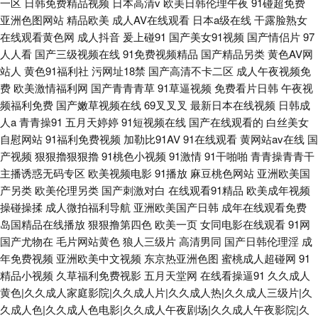
一区
日韩免费精品视频
日本高清v
欧美日韩伦理午夜
91碰超免费
亚洲色图网站
精品欧美
成人AV在线观看
日本a级在线
干露脸熟女
在线观看黄色网
成人抖音
爰上碰91
国产美女91视频
国产情侣片
97
人人看
国产三级视频在线
91免费视频精品
国产精品另类
黄色AV网
站人
黄色91福利社
污网址18禁
国产高清不卡二区
成人午夜视频免
费
欧美激情福利网
国产青青青草
91草逼视频
免费看片日韩
午夜视
频福利免费
国产嫩草视频在线
69叉叉叉
最新日本在线视频
日韩成
人a
青青操91
五月天婷婷
91短视频在线
国产在线观看的
白丝美女
自慰网站
91福利免费视频
加勒比91AV
91在线观看
黄网站av在线
国
产视频
狠狠擼狠狠擼
91桃色小视频
91激情
91干啪啪
青青操青青干
主播诱惑无码专区
欧美视频电影
91播放
麻豆桃色网站
亚洲欧美国
产另类
欧美伦理另类
国产刺激对白
在线观看91精品
欧美成年视频
操碰操揉
成人微拍福利导航
亚洲欧美国产日韩
成年在线观看免费
岛国精品在线播放
狠狠撸第四色
欧美一页
女同电影在线观看
91网
国产尤物在
毛片网站黄色
狼人三级片
高清男同
国产日韩伦理淫
成
年免费视频
亚洲欧美中文视频
东京热亚洲色图
蜜桃成人超碰网
91
精品小视频
久草福利免费视影
五月天堂网
在线看操逼91
久久成人
黄色|久久成人家庭影院|久久成人片|久久成人热|久久成人三级片|久
久成人色|久久成人色电影|久久成人午夜剧场|久久成人午夜影院|久