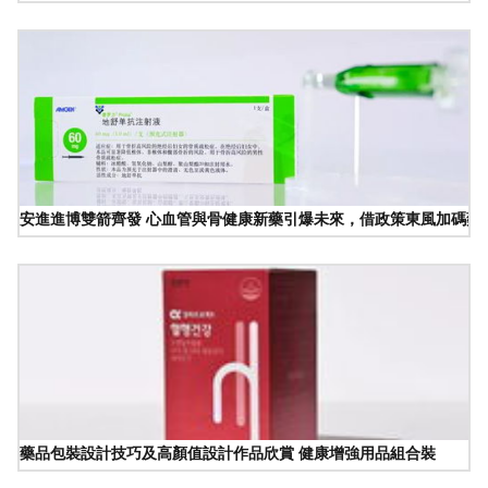
安進進博雙箭齊發 心血管與骨健康新藥引爆未來，借政策東風加碼藥
藥品包裝設計技巧及高顏值設計作品欣賞 健康增強用品組合裝