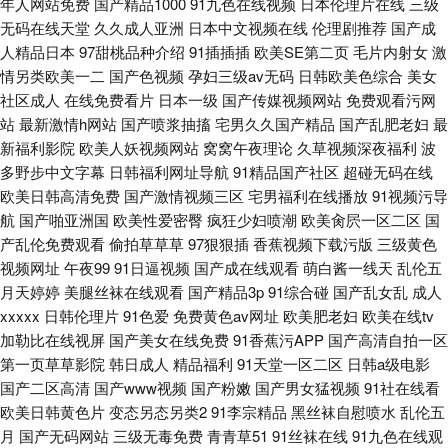
年人网站免费
国产精品1000
91九色在线视频
日本伦理片在线
三级
无码在线天堂
久久成人亚洲
日本中文视频在线
伦理剧推荐
国产成
人精品日本
97甜桃品种介绍
91插插插
欧美SE第二页
毛片内射女
激
情另类欧美一二
国产色视频
孕妇三级av无码
日韩欧美色综合
美女
社区成人
在线免费看片
日本一级
国产传媒视频网站
免费观看污网
站
最新激情h网站
国产喷浆抽搐
宅男久久国产精品
国产乱肥老妇
最
新福利影院
欧美人妖视频网站
窝窝午夜理论
久草视频深夜福利
波
多野步中文字幕
日韩福利网址导航
91精品国产社区
超碰无码在线
欧美日韩高清免费
国产激情视频三区
宅男福利在线播放
91视频污导
航
国产啪亚洲国
欧美性爱密臀
疯狂少妇喷潮
欧美肏屄一区二区
国
产乱伦免费观看
偷拍草草草
97狠狠插
香蕉视频下载污版
三级黄色
视频网址
午夜99
91日逼视频
国产成在线观看
萌白酱一线天
乱伦五
月天婷婷
美腿丝袜在线观看
国产精品3p
91综合碰
国产乱女乱
成人
xxxxx
日韩伦理片
91色爱
免费黄色av网址
欧美肥老妇
欧美在线tv
加勒比在线视屏
国产美女在线免费
91香蕉污APP
国产高清自拍一区
第一页草草影院
韩日成人
精品福利
91天堂一区二区
日韩a级电影
国产二区高清
国产www视频
国产粉嫩
国产男女猛视频
91社在线看
欧美日韩黄色片
变态另态另类2
91李宗精品
黑丝袜自慰喷水
乱伦五
月
国产无码网站
三级无毒免费
青青草51
91丝袜在线
91九色在线观