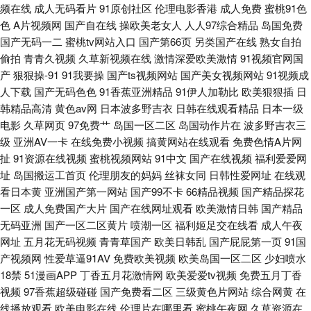
频在线
成人无码看片
91原创社区
伦理电影香港
成人免费
蜜桃91色
色
A片视频网
国产自在线
操欧美老女人
人人97综合精品
岛国免费
频网址入口 日韩理论 先锋av资源网在线 久久999 91精品妇丝袜 国产日韩成
国产无码一二
蜜桃tv网站入口
国产第66页
另类国产在线
熟女自拍
偷拍
青青久视频
久草新视频在线
激情深爱欧美激情
91视频官网国
人在线 国产玖玖精品 三级黄色官网 五月天深爱成人网 91肏在线免费观看 91
产
狠狠操-91
91我要操
国产ts视频网站
国产美女视频网站
91视频成
人下载
国产无码色色
91香蕉亚洲精品
91伊人加勒比
欧美狠狠插
日
午夜视频 东方aⅴ影库 福利影院 久久视频人妻精品国 91小网站 在线中文字幕
韩精品高清
黄色av网
日本波多野吉衣
日韩在线观看精品
日本一级
电影
久草网页
97免费艹
岛国一区二区
岛国动作片在
波多野吉衣三
网站日韩 久久婷婷美女一区 91超碰在线大熏蕉 91香蕉入口 欧美在线看 91n
级
亚洲AV一卡
在线免费小视频
搞黄网站在线观看
免费色情A片网
扯
91资源在线视频
蜜桃视频网站
91中文
国产在线视频
福利爱爱网
网站免费观看 91偷拍视频网站 91久久国产精品 91国产香蕉 韩国三极毛片
址
岛国搬运工首页
伦理朋友的妈妈
丝袜女同
日韩性爱网址
在线观
看日本黄
亚洲国产第一网站
国产99不卡
66精品视频
国产精品探花
久久精品国产一三 欧美性交免费网站 蜜桃视频免费观看 香蕉伊人91 日韩欧
一区
成人免费国产大片
国产在线网址观看
欧美激情日韩
国产精品
无码亚洲
国产一区二区黄片
喷潮一区
福利姬足交在线看
成人午夜
美成人网站在线 韩国av无码片 日韩影院
网址
五月花无码视频
青青草国产
欧美日韩乱
国产屁屁第一页
91国
产视频网
性爱草逼91AV
免费欧美视频
欧美岛国一区二区
少妇喷水
18禁
51漫画APP
丁香五月花激情网
欧美爱爱tv视频
免费五月丁香
视频
97香蕉超级碰碰
国产免费看二区
三级黄色片网站
综合网黄
在
线播放观看
欧美电影在线
伦理片在哪里看
蜜桃午夜网
久草资源在