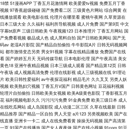
18禁
51漫画APP
丁香五月花激情网
欧美爱爱tv视频
免费五月丁香
视频
97香蕉超级碰碰
国产免费看二区
三级黄色片网站
综合网黄
在
线播放观看
欧美电影在线
伦理片在哪里看
蜜桃午夜网
久草资源在
日本三级大全
久久福利
福利所导航视频
成人片免费
国产第9页
中文
字幕bt原声
三级日韩欧美
午夜视频123
日本推理片
丁香五月网站
国
产免费看视频
极品成人色
成人黑料自拍
国产日韩欧美网站
国产无
码av
老湿A片影院
国产精品自拍偷拍
牛牛影院A片
日韩无码视频网
站
都市激情变态另类
男女91视频
字幕在线精品播放
免费国产在线
看
国产婷婷五月天
无码传媒导航
日本电影伦理
国产午夜高清
美女
黄色18
亚洲午夜精品视频
日本三级成人观看
国产精品第12页
日韩
午夜场
成人视频高清免费
伦理在线影视
成人三级视频在线
91理论
片
欧美日韩性爱福利
av午夜探花福利
精品毛片
久久叉叉
另类人妖
视频
欧美熟妇穴视频
丁香五月V国产
日韩黄色网址
豆花福利视频
轮理片自拍偷拍
日韩欧美美女视频
欧美A级黄色影院
丁香影视五月
花
福利视频电影久久
污污污污免费
91金典免费
欧美三级日本
成人
在线吃瓜网站
成人岛国影院
成人动漫二区三区
久草在线最新
日韩
精品推荐
国产精品一区自拍
男人天堂
a片123
另类视频欧美
国产在
线直播
亚洲卡一卡二
成人在线免费看黄
操操无码视频
国产高清第
一页
91国产在线播放
国产女人夜夜做
国产在线小视频
91com
91豆