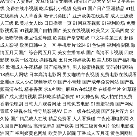
AV无码
人妻系列
爱豆传媒倩女幽魂
超清国产剧大全
91中文字幕在
线
免费在线小视频
吃瓜福利小视频
免费91
国产日产亚洲精品
91社
在线高清
人人草香蕉
激情另类图片
亚洲欧美在线观看
成人三级成
莓在线看 日韩伦理视频在线观看 国产精品一不卡 91社电影院 亚洲伊人变态
人三级
欧美老女人bb
日日操第一页
91网豆花视频
91福利剧场
免费
影视观看
91视频国产自拍
国产美女在线视频
欧美又大
无码四虎
女
中文字幕 四虎视频麻豆 先锋影视电影人妻AV 午夜福利视频国产一区 1024自
同激吻视频
极品性爱导航
欧美国产拳交喷奶
中文字幕第三页
超碰
成人影视
欧美日韩中文一区
手机看片1204
91色快播
福利撸影院
激
拍视频在线 日本韩国在线不卡视频 91超碰资源总站 av日韩福利精品导航 男
情五月天国产
综合网五月天
美女主播青草
国产高清不卡视频
四虎
影视
欧美一区在线
操碰视频
五月天婷婷欧美
欧美大BB
国产福利啪
人天堂1999 91福利社免费视频 91黄色直播小电影 91网业链接 欧美丝袜自
啪
欧洲成人午夜精品
国产精品美乳
男人操蜜桃视频
无码射精网站
18成年人网站
日本高清电影网
男女啪啪午夜视频
免费电影在线观看
拍制服另类 中文字幕人妻一区二区 91综合网 国产午夜福利一区 亚洲东方影
亚洲ab
成人少妇视频导航
91国产小青蛙
国产成年免费网站
国产视
频高清在线
精品香蕉
求a片网址
麻豆tv在线观看
在线撸丝片
91草碰
视av 91熟女视频口 国产岳母理论9 人妻操操 伊人美女大香蕉 91网站免费立
国产成人激情视频
黑料吃瓜精品偷拍
91大神合集
成人拍拍拍免费
香港伦理剧
日韩大片观看网址
日韩免费电影
91羞羞视频
国产网站
即观看 国际自在自拍 豆花免费网站 91中文资源视频 国产欧美首页 久草论坛
青草全福视在线
性导航影视AV
日本一级在线视频
国产好片浮力
91
久操
国产精品成人在线
精品免费看
人人看操碰
午夜伦理电影网
久
亚洲先锋资源网 91青娱乐国产视频 丰满人妻一区二区三区 欧亚美日
久国自产拍精品
高清乱码0
国产欧美
日韩三级黄色A片
伦理电影亚
洲国产
福利姬黄色网址
欧美伊人影院
丁香成人五月花
黄色网网址