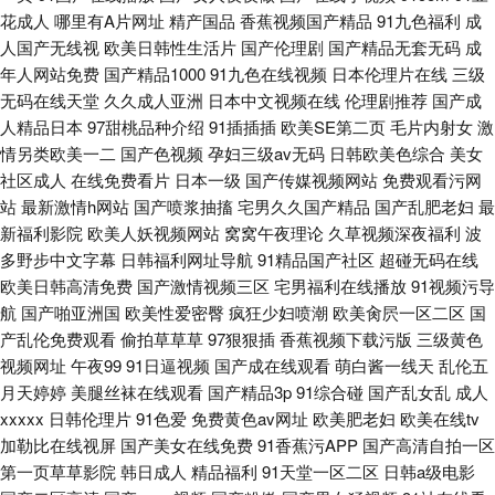
花成人
哪里有A片网址
精产国品
香蕉视频国产精品
91九色福利
成
人国产无线视
欧美日韩性生活片
国产伦理剧
国产精品无套无码
成
年人网站免费
国产精品1000
91九色在线视频
日本伦理片在线
三级
无码在线天堂
久久成人亚洲
日本中文视频在线
伦理剧推荐
国产成
人精品日本
97甜桃品种介绍
91插插插
欧美SE第二页
毛片内射女
激
情另类欧美一二
国产色视频
孕妇三级av无码
日韩欧美色综合
美女
社区成人
在线免费看片
日本一级
国产传媒视频网站
免费观看污网
站
最新激情h网站
国产喷浆抽搐
宅男久久国产精品
国产乱肥老妇
最
新福利影院
欧美人妖视频网站
窝窝午夜理论
久草视频深夜福利
波
多野步中文字幕
日韩福利网址导航
91精品国产社区
超碰无码在线
欧美日韩高清免费
国产激情视频三区
宅男福利在线播放
91视频污导
航
国产啪亚洲国
欧美性爱密臀
疯狂少妇喷潮
欧美肏屄一区二区
国
产乱伦免费观看
偷拍草草草
97狠狠插
香蕉视频下载污版
三级黄色
视频网址
午夜99
91日逼视频
国产成在线观看
萌白酱一线天
乱伦五
月天婷婷
美腿丝袜在线观看
国产精品3p
91综合碰
国产乱女乱
成人
xxxxx
日韩伦理片
91色爱
免费黄色av网址
欧美肥老妇
欧美在线tv
加勒比在线视屏
国产美女在线免费
91香蕉污APP
国产高清自拍一区
第一页草草影院
韩日成人
精品福利
91天堂一区二区
日韩a级电影