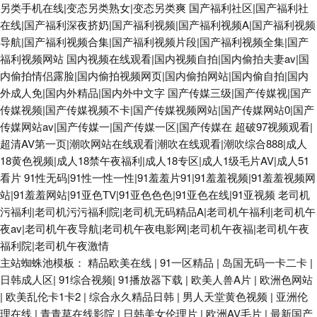
另类手机在线|变态另类熟女|变态另类爽
国产福利社区|国产福利社
在线|国产福利深夜挤奶|国产福利视频|国产福利视频A|国产福利视频
导航|国产福利视频合集|国产福利视频片段|国产福利视频全集|国产
福利视频网站
国内视频在线观看|国内视频自拍|国内偷拍夫妻av|国
内偷拍情侣露脸|国内偷拍视频网页|国内偷拍网站|国内偷自拍|国内
外成人免|国内外精品|国内外中文字
国产传媒三级|国产传媒视|国产
传媒视频|国产传媒视频不卡|国产传媒视频网站|国产传媒网站0|国产
传媒网站av|国产传媒一|国产传媒一区|国产传媒在
超破97视频观看|
超清AV第一页|潮吹网站在线观看|潮吹在线观看|潮吹综合888|成人
18黄色视频|成人18禁午夜福利|成人18专区|成人1级毛片AV|成人51
看片
91性无码|91性一性一性|91羞羞片91|91羞羞视频|91羞羞视频网
站|91羞羞网站|91亚色TV|91亚色色色|91亚色在线|91亚视频
老司机
污福利|老司机污污福利院|老司机无码精品A|老司机午福利|老司机午
夜av|老司机午夜导航|老司机午夜电影网|老司机午夜福|老司机午夜
福利院|老司机午夜激情
主站蜘蛛池模板：
精品欧美在线
|
91一区精品
|
岛国无码一卡二卡
|
日韩成人区
|
91综合视频
|
91播放器下载
|
欧美人兽A片
|
欧洲色网站
|
欧美乱伦卡1卡2
|
综合永久精品日韩
|
男人天堂黄色视频
|
亚洲伦
理在线
|
青青草在线影院
|
日韩美女伦理片
|
欧洲AV毛片
|
最新国产