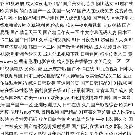
影
91狠狠撸
成人深夜电影
精品国产美女剃毛
加勒比熟女
91碰在线
欧美裸模
萌白酱国产一区
美国一级AV
国产人在线成免费
免费黄色
91 香蕉av福利资源在线 91茄子看片 AV福利在线导航 九九精品99久久 91最
A片网址
微拍福利国产视频
国产人成无码视频
国产原创区色花堂
在
线免费黄A片
久草福利
乱伦家庭
成人午夜免费视频
人妖射精
国产
新在线观看网址 欧美私人福利影院 夜晚福利狼友国产 91九色熟女露脸 草久
屁屁
国产精品天干天
国产精品午夜一区
中文字幕无码人妻
日本不
卡二区
国产日韩91
久草福利视频网
91日日夜夜91
超碰碰天天操
91
久一区 久久999 四虎东方va私人影库 91黑丝在线 91竹菊 国产第11页 四虎
草草酒店视频
韩日一区二区
国产激情视频网站
成人视频日本
茄子
视频污
亚洲色欲天天
成人丝瓜视频下载
日韩逼网
精东传媒入口
黄
影库AV 91无码色图 国产免费久久视频 欧美强奸第5页 伊人久久影院 91人人
wwww色
香港伦理电影在线
成人影院在线播放
欧美足交一区二区
91视频电影
另类四虎
亚洲东京热
国产不卡在线
91九色视频
日本天
肏 爱豆传媒免费播放 蜜臀一二三 色老大网站在线观看 91n色域 91尤物国产
堂视频导航
日本三级光棍影院
91大神精品
欧美怡红院院二区
爱豆
传媒观看网站
综合日韩欧美
草逼网首页
国产日韩精品91
91视频网
视频 国产美女福利导航 欧美久久成人精品 蜜桃美女福利社 天天透伊人 91网
站在线
69性影院
福利资源在线
91自拍最新网址
青青草国产成人
黄
色岛国网站
欧美一xxxxx
欧美gayv
91色情激情网
中国韩国日本高
清
国产国产一区
亚洲欧洲成人
日韩在线
久久国产影视综合
欧美69
视频 东方影库av免费看 狼友大香蕉 日韩三级www 自拍在线国产区 91视屏
潮喷
伦理片app下载
激情视频国产精品
91草莓久草超碰
成人性爱aa
影院
欧美性爱插插
欧美日韩色黄片
91草莓影院
午夜电影网久久
国
在线地址发布网 福利导航偷拍 欧美黄色一级纯黄网络 影音先锋中文字幕无
产丝袜美女
国产精彩视频
操碰视屏
国产福利在线
91久久影院
免费
日韩电影
日韩成人影视
欧美精品性交
午夜宅男免费
另类亚洲色情
码 91网站入口免费 福利视频中文 麻豆五月久久 夜夜涩日韩好涩夜夜撸 91秦