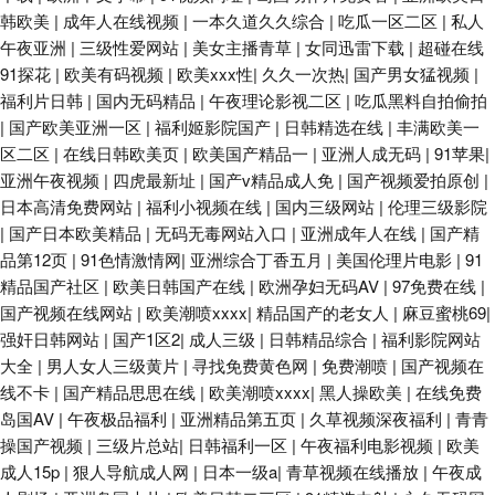
韩欧美
|
成年人在线视频
|
一本久道久久综合
|
吃瓜一区二区
|
私人
午夜亚洲
|
三级性爱网站
|
美女主播青草
|
女同迅雷下载
|
超碰在线
91探花
|
欧美有码视频
|
欧美xxx性
|
久久一次热
|
国产男女猛视频
|
福利片日韩
|
国内无码精品
|
午夜理论影视二区
|
吃瓜黑料自拍偷拍
|
国产欧美亚洲一区
|
福利姬影院国产
|
日韩精选在线
|
丰满欧美一
区二区
|
在线日韩欧美页
|
欧美国产精品一
|
亚洲人成无码
|
91苹果
|
亚洲午夜视频
|
四虎最新址
|
国产v精品成人免
|
国产视频爱拍原创
|
日本高清免费网站
|
福利小视频在线
|
国内三级网站
|
伦理三级影院
|
国产日本欧美精品
|
无码无毒网站入口
|
亚洲成年人在线
|
国产精
品第12页
|
91色情激情网
|
亚洲综合丁香五月
|
美国伦理片电影
|
91
精品国产社区
|
欧美日韩国产在线
|
欧洲孕妇无码AV
|
97免费在线
|
国产视频在线网站
|
欧美潮喷xxxx
|
精品国产的老女人
|
麻豆蜜桃69
|
强奸日韩网站
|
国产1区2
|
成人三级
|
日韩精品综合
|
福利影院网站
大全
|
男人女人三级黄片
|
寻找免费黄色网
|
免费潮喷
|
国产视频在
线不卡
|
国产精品思思在线
|
欧美潮喷xxxx
|
黑人操欧美
|
在线免费
岛国AV
|
午夜极品福利
|
亚洲精品第五页
|
久草视频深夜福利
|
青青
操国产视频
|
三级片总站
|
日韩福利一区
|
午夜福利电影视频
|
欧美
成人15p
|
狠人导航成人网
|
日本一级a
|
青草视频在线播放
|
午夜成