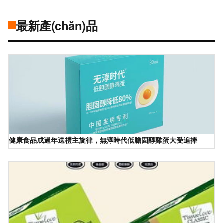
最新產(chǎn)品
健康食品成過年送禮主旋律，無淳時代低膽固醇雞蛋大受追捧