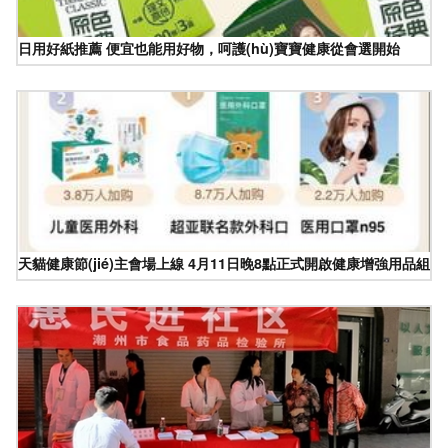
日用好紙推薦 便宜也能用好物，呵護(hù)寶寶健康從會選開始
天貓健康節(jié)主會場上線 4月11日晚8點正式開啟健康增強用品組