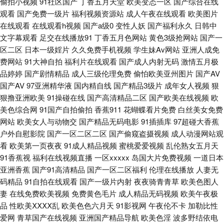
偷拍小视频
91社区国产
丁香五月天堂
欧美变态一区
国产综合在线
观看
国产免费一级片
福利视频资源站
成人午夜在线观看
欧美图片
九色五月天婷婷 三级片亚洲无码影院 91国产网站 TS赵恩静射精 国产自91
在线观看
在线观看h视频
国产a级0
变性人妖
国产福利永久
日韩中
文字幕观看
足交在线播放91
丁香五月色网站
黄色3级抢网站
国产一
日韩欧美v 91干逼电影 成人在线免费 久久精品高清免费视频 色网址大全亚
区二区
日本一级婬片
久久免费手机视频
学生妹Av网站
亚洲人成免
费网站
91大神自拍
福利片在线观看
国产成人内射无码
激情五月极
洲天堂 91干逼视频 91在线小视频网址 国产精海角 蜜桃999AV线 五月花天堂
品婷婷
国产剧情精品
成人三级伦理免费
偷怕欧美亚州图片
国产AV
国产AV
97亚洲精华液
国内精自线
国产精品3级片
成年女人视频
狠
狠撸亚洲欧美
91操碰在线
国产高清精品二区
国产欧美在线视频
欧
69成人超碰 91丝袜在线 国产黑丝TV 青青草原黄色视频 51福利社污 91秒拍
美色综合网
91国产自拍偷拍
香蕉911
花蝴蝶看片免费
白丝美女免费
网站
欧美女人与动物交
国产精品无码电影
91插插库
97超碰大香蕉
网 99中文字幕在线视频 久久福利资源 深爱激情海角社区 91老司机福利
户外自慰影院
国产一区二区二区
国产偷窥盗摄视频
成人动漫网站观
看
欧美第一页夜夜
91成人精品视频
蜜桃爱爱视频
乱伦熟女五月天
www欧美成人 国内精品tp天堂 欧美韩日色 亚洲一区二区三区人妻 91精选在
91香蕉视
福利在线视频直播
一区xxxxx
岛国大片免费视频
一道日本
亚洲香蕉
国产91高清精品
国产一区二区福利
伦理在线播放
人妻无
线观看 wwwc片资源视频 韩国日本欧美国产 人人操人人干av97 五月天婷婷
码精品
91自拍在线观看
国产一级片内射
夜夜骑青青草
欧美色图人
妻
在线免费欧美视频
免费黄色毛片
成人精品无码视频
欧美午夜极
小说网站 91国产高清视频 WWW国产亚洲精品 狠狠干网站 日韩免费成人网
品
性欧美ⅩⅩⅩⅩ乱
欧美色色六月天
91影视网
午夜伦不卡
加勒比性
爱网
青草国产在线视频
亚洲国产精品导航
欧美色淫
波多野结依电
亚洲成人黄色网址 91手机在线视频 超碰人妻99 国际东方AV在线 青青久久