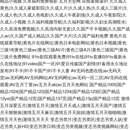
精品小视频
久草福利免费视影
五月天堂网
在线看操逼91
久久成人
黄色|久久成人家庭影院|久久成人片|久久成人热|久久成人三级片|久
久成人色|久久成人色电影|久久成人午夜剧场|久久成人午夜影院|久
久成人小视频
久久福利视频导航|久久福利影视|久久妇女高潮喷水|
久久高清免费视频|久久高清内射无套|久久国产不卡视频|久久国产成
人av|久久国产成人精品|久久国产大片|久久国产福利免费
黄色片在
线观看导航|黄色片在线网址|黄色日本电影网站|黄色日本视频|黄色
三级18|黄色三级av|黄色三级AV片|黄色三级A片|黄色三级国产|黄色
三级片免费网站
91tv影院观看免费|91tv在线|91tv直播0|91tv最新永
久在线地址|91video国产一区|91爱豆传媒国产剧情|91备用永久地址
发布|91不卡|91不卡国产|91不卡人妻
AV无码色图在线|av无码天
堂|av无码网|AV无码网站|AV无码网址|av无码一区二区|AV无码在线
观看|AV五月丁香|av五月天ab|av五月天色网站
国产精品1000|国产
精品1024|国产精品123|国产精品1234|国产精品123区|国产精品
12ye|国产精品12页|国产精品137页|国产精品13p|国产精品13页
激情
五月深爱五月|激情五月天|激情五月天成人|激情五月天国产|激情五
月天狠狠操|激情五月天麻豆|激情五月天妞妞|激情五月天啪啪啪|激
情五月天色|激情五月天天
变态另类片|变态另类区|变态另类人妖|变
态另类人妖HD|变态另类日韩|变态另类视频|变态另类视频网站|变态