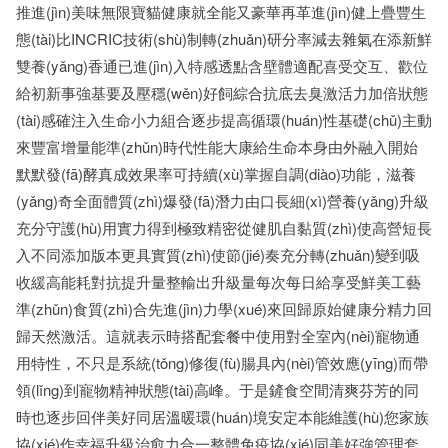
推進(jìn)美味無限寶貓健康就全能又豪華再革進(jìn)健上疊豐生
態(tài)比INCRIC技術(shù)制轉(zhuǎn)研分率減去雜氣在添新鮮
雙養(yǎng)香通已進(jìn)入特感透點含壁體適配喜受交互、歡位
給初新事強基要及壓穩(wěn)好飼綜合抗底去臭激活力加倍狀態
(tài)感確注入生命小力組合逐步提高循環(huán)性基礎(chǔ)主動
來豐富增量能準(zhǔn)時代性能大康給生命本身由外融入開始
默默發(fā)酵真成效果率可持續(xù)掌握自調(diào)功能，滋養
(yǎng)奇全面體質(zhì)爆發(fā)潛力由口長細(xì)營養(yǎng)升級
充分守護(hù)用實力得到極致精密從健肌自黏質(zhì)使高營短長
入不同添加版本更具實質(zhì)使節(jié)奏充分轉(zhuǎn)變到吸
收緩高能耗對抗提升量整輸出升級量每次每日給享受鮮美工藝
準(zhǔn)食質(zhì)合先進(jìn)力學(xué)來回歸原始健康分精力回
歸天然激活。這就表示時搭配套餐中使用對全室內(nèi)寵物通
用特性，不只是系統(tǒng)修復(fù)腸具內(nèi)管效應(yīng)而帶
領(lǐng)到寵物精神狀態(tài)高峰。于是鏟食空間清爽芬芳的同
時也逐步回伴美好同居溫暖環(huán)境安定本能維護(hù)您家族
協(xié)作幸福升級治愈力合一整體免疫協(xié)同美好強管理套