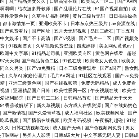
区
|
国产精品美女久久
|
日韩高清在线
|
欧美成人一区二
|
国产AV啊
啊啊啊
|
结衣波多野教师
|
国产乱理伦片在线
|
91国产视频自拍
|
欧
美性爱黄色片
|
久草手机福利视频
|
黄片三级片无码
|
日日插插操操
|
都市激情第一页
|
亚洲欧美不卡
|
日本东京热三级片
|
av资源在线
|
国产免费看片
|
国产网址
|
五月天无码视频
|
岛国三级在
|
丁香五月
中文娱乐
|
国产不卡高清
|
国产v视频
|
国产毛片一二区
|
国产视频免
费
|
91视频首页
|
久草视频免费资源
|
四虎婷婷
|
美女网站黄色av
|
欧洲中文字幕
|
91精品老司机
|
亚洲欧美专区
|
黄色网在线看
|
超碰
97天天操
|
国产精品黄色二区
|
91色在线
|
欧美老女人色色
|
欧美女
同久久另类
|
国产va免费精
|
日本三级免费观看
|
国产a国产
|
熟女乱
伦
|
久草A
|
家庭伦理片
|
毛片AV网址
|
91社区在线观看
|
国产va免费
精
|
亚洲三级黄色网
|
国产在线视频第
|
免费无码精品
|
成人免费看
视频
|
亚洲精品国产日韩
|
欧美性爱网一区
|
午夜视频在线
|
欧美性
爱福利影院
|
国产日韩二三区
|
日韩精品首页
|
国产精品天干天天
|
91香蕉破解版下
|
新久草视频
|
东方成人在线资源
|
国产在线奶奶色
|
国产激情视
|
国产久爱青草视
|
成人福利社区
|
欧美视频网址
|
国产
吃瓜视频
|
国产情侣在线视频
|
欧美有码视频
|
午夜福利超碰
|
91碰
久久
|
日韩在线视频在线
|
成人国产无码
|
国产色视频网免费
|
男女
打啵网站
|
另类人人影院
|
日韩a级大片
|
中文字幕无码人妻
|
日韩成