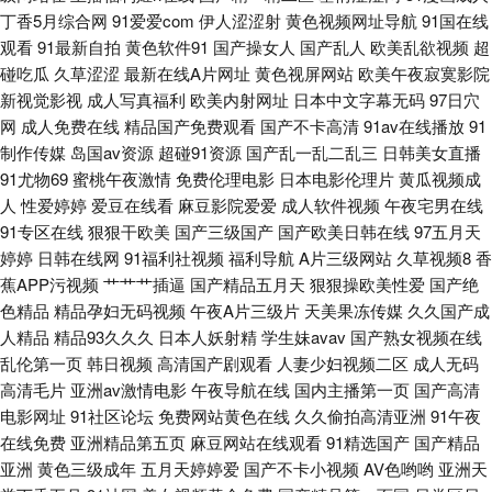
啪啪视频 91网站黄 青青草原黄色成人网站 91大神在线看 传煤精品入口 欧美
丁香5月综合网
91爱爱com
伊人涩涩射
黄色视频网址导航
91国在线
观看
91最新自拍
黄色软件91
国产操女人
国产乱人
欧美乱欲视频
超
剧在线观看网站 综合色久悠悠 av热韩网 久久狼人 影音先锋日韩资源 大香蕉
碰吃瓜
久草涩涩
最新在线A片网址
黄色视屏网站
欧美午夜寂寞影院
新视觉影视
成人写真福利
欧美内射网址
日本中文字幕无码
97日穴
五区 国内操B视频 91精品传媒在线 国产精品91福利视频 欧美变态二区 91视
网
成人免费在线
精品国产免费观看
国产不卡高清
91av在线播放
91
制作传媒
岛国av资源
超碰91资源
国产乱一乱二乱三
日韩美女直播
频首页入口在线观看 黄色小视频网站 午夜伦理影院 国内精品久久 五月丁香
91尤物69
蜜桃午夜激情
免费伦理电影
日本电影伦理片
黄瓜视频成
人
性爱婷婷
爱豆在线看
麻豆影院爱爱
成人软件视频
午夜宅男在线
影视 91熟女视频福利 久草福利欧美 无码高清精品成人 91人妻视频 国产精品
91专区在线
狠狠干欧美
国产三级国产
国产欧美日韩在线
97五月天
婷婷
日韩在线网
91福利社视频
福利导航
A片三级网站
久草视频8
香
鲁鲁鲁视频 日韩另类av 传媒二区传媒 操逼六区 欧美性爱人人操 91色资源站
蕉APP污视频
艹艹艹插逼
国产精品五月天
狠狠操欧美性爱
国产绝
色精品
精品孕妇无码视频
午夜A片三级片
天美果冻传媒
久久国产成
91网战 久久精品九欧美 毛片毛片 91视频在线观看91 后入丰满 一区欧美操
人精品
精品93久久久
日本人妖射精
学生妹avav
国产熟女视频在线
乱伦第一页
韩日视频
高清国产剧观看
人妻少妇视频二区
成人无码
高清毛片
亚洲av激情电影
午夜导航在线
国内主播第一页
国产高清
逼 久操免费观看 91日本韩国 久久福利吧 亚洲成人小说网站 超碰干逼 欧美
电影网址
91社区论坛
免费网站黄色在线
久久偷拍高清亚洲
91午夜
在线免费
亚洲精品第五页
麻豆网站在线观看
91精选国产
国产精品
太性交 91看片操 日韩三级在线资源 91免费观看网址 国产在线ts 91黄色连接
亚洲
黄色三级成年
五月天婷婷爱
国产不卡小视频
AV色哟哟
亚洲天