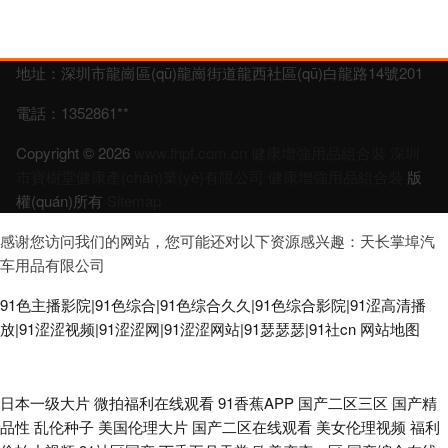
地址：深圳市龍崗區(qū)龍崗街道龍西社區(qū)白龍路14號201
電話：1352861**
Copyright © 2026
www.fhpf.com.cn
健康增強用品組合裝
深圳
市寶樹堂健康產(chǎn)業(yè)有限公司
健康增強用品組合裝
版
權(quán)所有
Sitemap
感谢您访问我们的网站，您可能还对以下资源感兴趣：天长掌埠汽
车用品有限公司
91色主播影院|91色综合|91色综合久久|91色综合影院|91涩高清播
放|91涩涩视频|91涩涩网|91涩涩网站|91瑟瑟瑟|91社cn
网站地图
男女性做爱网站 日韩草逼网 高清无码免费干 91成人视频 日韩欧美有码无码
日本一级大片
微拍福利在线观看
91香蕉APP
国产二区三区
国产精
品性
乱伦种子
美国伦理大片
国产二区在线观看
美女伦理视频
福利
中文 日韩国产精品久久 久久国产一区精选 香蕉国产 91黄色传媒 操熟女视频