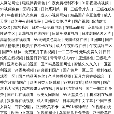
人网站网址
|
狠狠操青青色
|
午夜免费福利不卡
|
91影视蜜桃视频
|
91视频色色
|
无码传区
|
日韩系列第一页
|
三级黄片入口
|
三级在线a
片
|
午夜福利久久免费
|
成人小视频网站
|
精品国产麻豆免费
|
成人
天堂
|
欧美午夜刺激影院
|
日韩美女伦理片
|
国产视频
|
高清欧美
XXXX
|
精东毛片
|
日本一级免费电影
|
在线aa播放
|
麻豆操逼
|
欧美
性爱专区
|
豆花视频在线内射
|
日韩免费看视频
|
日本韩国A级大片
|
高清伦理在线观看
|
AV无码黄色网址
|
美腿丝袜在线
|
亚洲98
|
国产
精品精华液
|
欧美午夜不卡在线
|
成人午夜影院在线
|
午夜福利三区
|
国产91丝袜
|
免费五月丁香视频
|
一二三不卡
|
无码免费A片
|
日韩
伦理在线视频
|
性爱日韩2区
|
青青草成人app
|
亚洲撸色
|
三级毛片
网
|
亚洲欧美自拍视频
|
国产精品视频网址
|
蜜桃久久久久
|
一区福
利视频
|
91香蕉视频
|
超碰福利国产
|
国产黄片一区二区
|
福利在线
观看一区
|
国产精品黑色丝
|
久草热播视频
|
五月六月婷婷综合
|
丁
香六月激情国产
|
欧美另类人妖射精
|
97福利导航
|
精品国内
|
国产
浓毛大泬熟
|
精东传媒无码在线
|
波多野洁衣番号
|
国产一期二期免
费
|
国产片在线观看
|
欧美女同网址
|
AV天堂黄色
|
手机福利在线播
放
|
狠狠撸在线视频
|
成人亚洲网站
|
日本高清中文字幕
|
中国三级
女网站
|
曰韩伦理片
|
亚洲欧美不卡
|
国产91福利精品
|
91视频在线
下载
|
欧洲中文字幕
|
91视频网址
|
岛国动作片免费看
|
亚洲欧美日