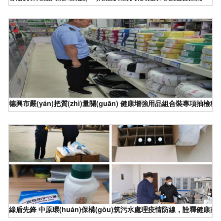
德興市嚴(yán)把質(zhì)量關(guān) 健康增強用品組合裝專項抽檢穩(wě
綠盾先鋒 中原環(huán)保構(gòu)筑污水處理疫情防線，詮釋健康