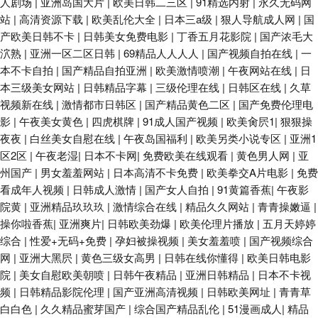
人剧场
|
亚洲岛国大片
|
欧美日韩二三区
|
91精选内射
|
永久无码网
站
|
高清资源下载
|
欧美乱伦大全
|
日本三a级
|
狠人导航成人网
|
国
产欧美日韩不卡
|
日韩美女免费电影
|
丁香五月花影院
|
国产浓毛大
泬熟
|
亚洲一区二区日韩
|
69精品人人人人
|
国产视频自拍在线
|
一
本不卡自拍
|
国产精品自拍亚洲
|
欧美激情喷潮
|
午夜网站在线
|
日
本三级美女网站
|
日韩精品字幕
|
三级伦理在线
|
日韩区在线
|
久草
视频新在线
|
激情都市日韩区
|
国产精品黄色二区
|
国产免费伦理电
影
|
午夜美女黄色
|
四虎棋牌
|
91成人国产视频
|
欧美肏屄1
|
狠狠操
夜夜
|
白丝美女自慰在线
|
午夜岛国福利
|
欧美另类小说专区
|
亚洲1
区2区
|
午夜老湿
|
日本不卡网
|
免费欧美在线观看
|
黄色男人网
|
亚
州国产
|
男女羞羞网站
|
日本高清不卡免费
|
欧美拳交A片电影
|
免费
看成年人视频
|
日韩成人激情
|
国产女人自拍
|
91黄篇香蕉
|
午夜影
院黄
|
亚洲精品玖玖玖
|
激情综合在线
|
精品久久网站
|
青青操嫩逼
|
操你啦香蕉
|
亚洲爽片
|
日韩欧美劲爆
|
欧美伦理片播放
|
五月天婷婷
综合
|
性爱+无码+免费
|
孕妇被操视频
|
美女羞羞喷
|
国产视频综合
网
|
亚洲大黑屄
|
黄色三级女高男
|
日韩在线你懂得
|
欧美日韩电影
院
|
美女自慰欧美朝喷
|
日韩午夜精品
|
亚洲日韩精品
|
日本不卡视
频
|
日韩精品影院伦理
|
国产亚洲高清视频
|
日韩欧美网址
|
青青草
白白色
|
久久精品蜜芽国产
|
综合国产精品乱伦
|
51漫画成人
|
精品