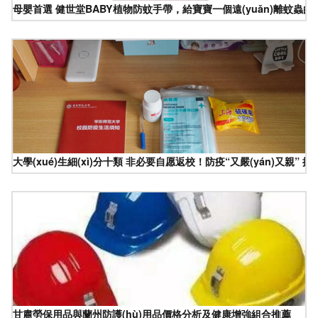
母嬰首選 健世堂BABY植物防蚊手帶，給寶寶一個遠(yuǎn)離蚊蟲的
大學(xué)生細(xì)分十類 非必要自愿返校！防疫“又嚴(yán)又親” 
甘肅勞保用品與蘭州防護(hù)用品價格分析及健康增強組合推薦