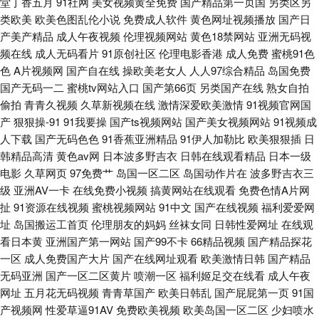
堂丁香五月
91社网
美女视频黄全免费
国产精品第一页国
另类区另
海角社区熟女 影音先锋91资源 WWW大香蕉 日韩另类av 91国内产香蕉 国产
类欧美
欧美色图乱伦小说
免费成人软件
黄色网址视频播放
国产日
产美产精品
成人午夜视频
伦理视频网站
黄色18禁网站
亚洲无码视
专区系列 91露脸熟女四川熟女 人人人撸 91九色系列 97资源亚洲综合 91视
频在线
成人无码看片
91原创社区
伦理电影香港
成人免费
蜜桃91色
色
A片视频网
国产自在线
操欧美老女人
人人97综合精品
岛国免费
频网址入口 日韩理论 先锋av资源网在线 久久999 91精品妇丝袜 国产日韩成
国产无码一二
蜜桃tv网站入口
国产第66页
另类国产在线
熟女自拍
偷拍
青青久视频
久草新视频在线
激情深爱欧美激情
91视频官网国
人在线 国产玖玖精品 三级黄色官网 五月天深爱成人网 91肏在线免费观看 91
产
狠狠操-91
91我要操
国产ts视频网站
国产美女视频网站
91视频成
人下载
国产无码色色
91香蕉亚洲精品
91伊人加勒比
欧美狠狠插
日
午夜视频 东方aⅴ影库 福利影院 久久视频人妻精品国 91小网站 在线中文字幕
韩精品高清
黄色av网
日本波多野吉衣
日韩在线观看精品
日本一级
电影
久草网页
97免费艹
岛国一区二区
岛国动作片在
波多野吉衣三
网站日韩 久久婷婷美女一区 91超碰在线大熏蕉 91香蕉入口 欧美在线看 91n
级
亚洲AV一卡
在线免费小视频
搞黄网站在线观看
免费色情A片网
扯
91资源在线视频
蜜桃视频网站
91中文
国产在线视频
福利爱爱网
网站免费观看 91偷拍视频网站 91久久国产精品 91国产香蕉 韩国三极毛片
址
岛国搬运工首页
伦理朋友的妈妈
丝袜女同
日韩性爱网址
在线观
看日本黄
亚洲国产第一网站
国产99不卡
66精品视频
国产精品探花
久久精品国产一三 欧美性交免费网站 蜜桃视频免费观看 香蕉伊人91 日韩欧
一区
成人免费国产大片
国产在线网址观看
欧美激情日韩
国产精品
无码亚洲
国产一区二区黄片
喷潮一区
福利姬足交在线看
成人午夜
美成人网站在线 韩国av无码片 日韩影院
网址
五月花无码视频
青青草国产
欧美日韩乱
国产屁屁第一页
91国
产视频网
性爱草逼91AV
免费欧美视频
欧美岛国一区二区
少妇喷水