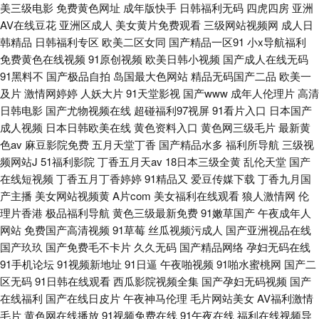
美三级电影
免费黄色网址
成年版快手
日韩福利无码
四虎四房
亚洲
AV在线豆花
亚洲区成人
美女黄片免费观看
三级网站视频网
成人日
韩精品
日韩福利专区
欧美二区女同
国产精品一区91
小x导航福利
免费黄色在线视频
91原创视频
欧美日韩小视频
国产成人在线无码
91黑料不
国产极品自拍
岛国最大色网站
精品无码国产二品
欧美一
及片
激情网婷婷
人妖大片
91天堂影视
国产www
成年人伦理片
高清
日韩电影
国产尤物视频在线
超碰福利97视屏
91看片入口
日本国产
成人视频
日本日韩欧美在线
黄色资料入口
黄色网三级毛片
最新黄
色av
麻豆影院免费
五月天堂丁香
国产精品水多
福利所导航
三级视
频网站J
51福利影院
丁香五月天av
18日本三级全黄
乱伦天堂
国产
在线短视频
丁香五月丁香婷婷
91精品又
爱豆传媒下载
丁香九月国
产主播
美女网站视频黄
A片com
美女福利在线观看
狼人激情网
伦
理片香港
极品福利导航
黄色三级最新免费
91嫩草国产
午夜成年人
网站
免费国产高清视频
91草莓
丝瓜视频污成人
国产亚洲视品在线
国产玖玖
国产免费毛不卡片
久久无码
国产精品网络
孕妇无码在线
91手机论坛
91视频新地址
91日逼
午夜啪视频
91啪水蜜桃网
国产二
区无码
91日韩在线观看
西瓜影院视频全集
国产孕妇无码视频
国产
在线福利
国产在线日皮片
午夜神马伦理
毛片网站美女
AV福利激情
毛片
黄色网在线播放
91视频免费在线
91午夜在线
福利在线视频导