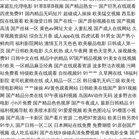
家庭乱伦理电影
91草B草B视频
国产精品熟女一
国产巨乳在线观看
四虎免费91
国内精品无码短片
超碰成人操操
欧美猛交视频
西瓜影
先生视频系列 丁香六月亭亭 欧洲精品 91免费观看免 操逼漫画在线观看 久久
院在线观看
欧美做受日韩
国产在线一
国产原创视频在线
国产视频
高清
国产丝袜一区
黄色av网址大全
人妻乱视
国产成人在线网站
久
黄色视频网址 日韩精品人妻无码 91久久性爱网 不卡AV电影在线观看 久草福
草视频资源站
综合五月香
成人app在线
四虎试看
91男女
国产男小
鲜肉同
福利影院网站
激情五月天色色
欧美极品电影
日韩成人第一
利视频 久久亚洲熟妇中文字幕 亚洲先锋资源网 91免费国视频 www91福利视
页
国产日韩欧美电影
久久机热
成人午夜网
黄色天堂男人
操视频免
费91
日韩中文在线
精品中的精品
97国产精品视频
91美女在线视频
频 精品丰满熟妇人妻一区 天堂色色网 91超碰在线视频 av成人导航影院 久久
51欧美
一区精品麻豆经典
国产在线观看资源
波多野洁衣视频
污网
站免费看
特级欧美在线观看
自拍视频91
91艹艹
久草网在线
18福利
香蕉影院 视频在线91 91成人福利在线视频 91午夜好看得电影网 黄天堂av
影院
老司机蜜桃在线
成人精品一区二区
韩日爆乳无码三级
欧美伦
理电影网站
艹艹操操
AV黄色观看网站
日韩欧美在线国产
新91视频
日韩视频中文字幕 69先锋资源 www97超碰人人干 韩日亚洲精品视频在线 三
网
国产精品分类在线
97午夜福利视频
岛国AV动作无码
波多野吉依
电影
小h片免费
国产精品色色视屏
国产午夜成人
最新日韩精品
91
级片网络 91福利网站 99久久国产精品系列 黄色精品九一 97香蕉伊人tv 少妇
福利视频导航
欧美喷水影院
91爱爱视频
欧美色图论坛
91榴莲小视
频
国产高清一卡新区
国产看片资源
二色吧97资源站
欧美日韩另类0
干14P 丝袜人妻20P 蜜桃肏屄 国产精品精品一区二区 导航亚洲99导航亚洲
91华人
国产日韩一区二区
日本网站在线免费
免费潮喷
91原创国产
视频
成人吃瓜福利
国产在线9
操碰高清免费视频
午夜电影全集
国产
91少妇啪啪婷婷超碰 91com视频精彩 少妇福利导航 亚洲无码东方AV 91草