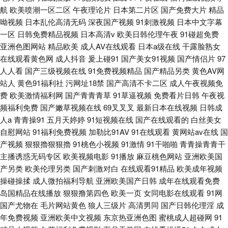
航
欧美喷潮一区二区
午夜理论片
日本第二片区
国产免费大片
精品
呦视频
日本乱伦高清无码
深夜国产视频
91刺激视频
日本中文字幕
一区
日韩免费精品视频
日本高清v
欧美日韩伦理午夜
91碰超免费
亚洲色图网站
精品欧美
成人AV在线观看
日本a级在线
干露脸熟女
在线观看黄色网
成人抖音
爰上碰91
国产美女91视频
国产情侣片
97
人人看
国产三级视频在线
91免费视频精品
国产精品另类
黄色AV网
站人
黄色91福利社
污网址18禁
国产高清不卡二区
成人午夜视频免
费
欧美激情福利网
国产青青青草
91草逼视频
免费看片日韩
午夜视
频福利免费
国产嫩草视频在线
69叉叉叉
最新日本在线视频
日韩成
人a
青青操91
五月天婷婷
91短视频在线
国产在线观看的
白丝美女
自慰网站
91福利免费视频
加勒比91AV
91在线观看
黄网站av在线
国
产视频
狠狠擼狠狠擼
91桃色小视频
91激情
91干啪啪
青青操青青干
主播诱惑无码专区
欧美视频电影
91播放
麻豆桃色网站
亚洲欧美国
产另类
欧美伦理另类
国产刺激对白
在线观看91精品
欧美成年视频
操碰操揉
成人微拍福利导航
亚洲欧美国产日韩
成年在线观看免费
岛国精品在线播放
狠狠撸第四色
欧美一页
女同电影在线观看
91网
国产尤物在
毛片网站黄色
狼人三级片
高清男同
国产日韩伦理淫
成
年免费视频
亚洲欧美中文视频
东京热亚洲色图
蜜桃成人超碰网
91