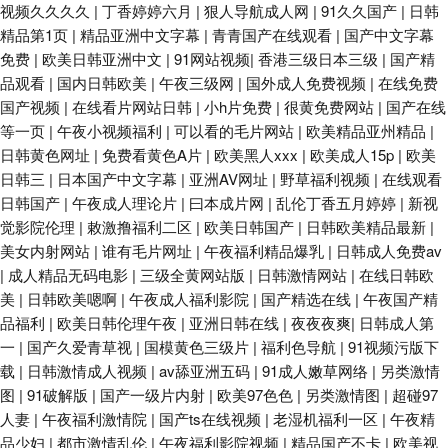
视频久久久久
|
丁香婷婷六月
|
狠人导航成人网
|
91久久国产
|
日韩
精品第1页
|
精品亚洲中文字幕
|
青青国产在线观看
|
国产中文字幕
免费
|
欧美日韩亚洲中文
|
91网站视频
|
香港三级日本三级
|
国产精
品观看
|
国内日韩欧美
|
午夜三级网
|
国外成人免费视频
|
在线免费
国产视频
|
在线看片网站日韩
|
小h片免费
|
很黄免费网站
|
国产在线
等一页
|
午夜小视频福利
|
可以看的毛片网站
|
欧美精品亚州精品
|
日韩黄色网址
|
免费看黄色A片
|
欧美黑人xxx
|
欧美成人15p
|
欧美
日韩三
|
日本国产中文字幕
|
亚洲AV网址
|
野草福利视频
|
在线观看
日韩国产
|
午夜成人理论片
|
曰本成片网
|
乱伦丁香五月婷婷
|
新视
觉影院伦理
|
敕激撸福利二区
|
欧美日韩国产
|
日韩欧美精品最新
|
美女内射网站
|
谁有毛片网址
|
午夜福利精品爆乳
|
日韩成人免费av
|
成人精品无码电影
|
三级全黄网站版
|
日韩激情网站
|
在线日韩欧
美
|
日韩欧美嗯啊
|
午夜成人福利影院
|
国产精选在线
|
午夜国产精
品福利
|
欧美日韩伦理午夜
|
亚洲日韩在线
|
夜夜夜爽
|
日韩成人第
一
|
国产久爱青草视
|
国模黄色三级片
|
福利色导航
|
91视频污版下
载
|
日韩激情成人视频
|
av舔亚洲五码
|
91成人嫩草网络
|
另类激情
图
|
91破解版
|
国产一级片内射
|
欧美97色色
|
另类激情图
|
超碰97
人妻
|
午夜福利激情院
|
国产ts在线视频
|
老湿机福利一区
|
午夜精
品少妇
|
都市激情乱伦
|
午夜福利影院视频
|
精品国产不卡
|
欧美视