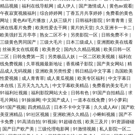
精品视频
|
福利在线导航网
|
成人伊人
|
国产激情成人
|
黄色av观看
|
午夜寂寞视频福利
|
综合婷婷网
|
丁香五月共享婷婷
|
免费看的黄色
网址
|
黄色AV毛片播放
|
人妖三级片
|
日韩福利影院
|
91青青青
|
亚
洲在线看片免费
|
欧美性爱去干网
|
黄片的天堂
|
久久亚洲卡一卡二
|
欧美强奸五月亭亭
|
熟女二区不卡
|
另类影院一区
|
日韩免费不卡
|
三级黄色男同国产
|
三级大毛片
|
日本三级成人
|
亚洲图欧美在线看
|
丝袜美女在线观看
|
欧美兽交
|
国内久久精品视频
|
欧美日韩一区
二区
|
日韩免费第一页
|
另类极品人妖
|
一区二区欧美视频
|
福利在
线免费视频
|
久草视频最新地址
|
香蕉橘子影院
|
国产美女网站
|
精
品成人无码视频
|
亚洲欧美另类性爱
|
韩日精品中文字幕
|
岛国欧美
性爱视频
|
成人青青草
|
成人黄瓜视频
|
欧美专区福利
|
中文字幕日
本在线
|
五月天九九九九
|
中文字幕欧美精品
|
免费看的美女毛片
|
91福利社视频
|
福利影院网站大全
|
日韩有色
|
91国产自拍精品
|
求
毛片网站
|
91操操网
|
中文国产成人
|
一道本在线免费
|
91小萝莉
|
911国产视频
|
四虎精品店
|
日本不卡中文字幕
|
久久成人AV
|
国产欧
美亚洲精品
|
91社区视频
|
亚洲欧洲久久精品
|
小蝌蚪视频
|
国产不
卡免费
|
91高清自拍
|
91视操
|
91超碰在线
|
欧美三及片
|
91资源碰碰
|
国产日产欧产美
|
三级伦理电影网
|
91激情视频
|
私人影院一区二