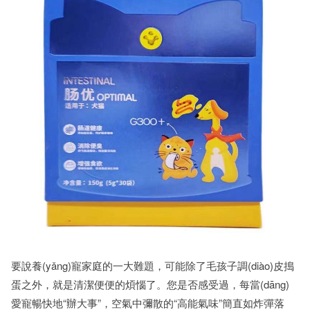
要說養(yǎng)寵家庭的一大難題，可能除了毛孩子調(diào)皮搗
蛋之外，就是清潔便便的煩惱了。您是否感受過，每當(dāng)
愛寵暢快地“辦大事”，空氣中彌散的“高能氣味”簡直如炸彈落