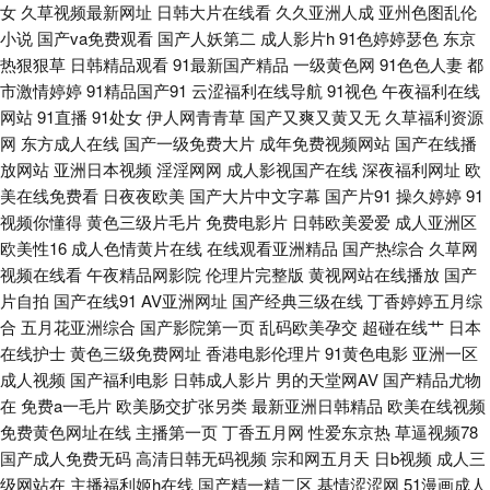
91ncom男春 91在线免费视频观看 人妻少妇精品视频 91成年进入人口 91匿
女
久草视频最新网址
日韩大片在线看
久久亚洲人成
亚州色图乱伦
小说
国产va免费观看
国产人妖第二
成人影片h
91色婷婷瑟色
东京
名大神人妻在线 免费91看片 亚州成人色网 91香蕉视频在线观 韩国美女领居
热狠狠草
日韩精品观看
91最新国产精品
一级黄色网
91色色人妻
都
市激情婷婷
91精品国产91
云涩福利在线导航
91视色
午夜福利在线
自蔚 日韩国产综合系列 91视频导航 黄色aⅴ国产 日日摸夜夜爽无码精品 蜜臀
网站
91直播
91处女
伊人网青青草
国产又爽又黄又无
久草福利资源
网
东方成人在线
国产一级免费大片
成年免费视频网站
国产在线播
91九色原创 91福利在线导航视频 三级片黄色视频国内 91精品影视区 韩国久
放网站
亚洲日本视频
淫淫网网
成人影视国产在线
深夜福利网址
欧
美在线免费看
日夜夜欧美
国产大片中文字幕
国产片91
操久婷婷
91
视频你懂得
黄色三级片毛片
免费电影片
日韩欧美爱爱
成人亚洲区
久精品 手机日韩精品一 91色色高清国产 国产香蕉视频 熟女福利导航 91国产
欧美性16
成人色情黄片在线
在线观看亚洲精品
国产热综合
久草网
视频在线看
午夜精品网影院
伦理片完整版
黄视网站在线播放
国产
福利共享 俺去颜色官网 久久电影香蕉视频 五月社区色 97AV人人爽久 免费
片自拍
国产在线91
AV亚洲网址
国产经典三级在线
丁香婷婷五月综
合
五月花亚洲综合
国产影院第一页
乱码欧美孕交
超碰在线艹
日本
人妻精品 91超碰在线大熏蕉 av五月导航 老司机午夜福利电影网 亚洲国产欧
在线护士
黄色三级免费网址
香港电影伦理片
91黄色电影
亚洲一区
成人视频
国产福利电影
日韩成人影片
男的天堂网AV
国产精品尤物
美 91视频在线网站 国产区精品 91吃瓜麻豆观看 大香蕉伊伊阴包在线8 日本
在
免费a一毛片
欧美肠交扩张另类
最新亚洲日韩精品
欧美在线视频
免费黄色网址在线
主播第一页
丁香五月网
性爱东京热
草逼视频78
阿V网站视频观看 91官方视频在线看网页 超碰诱惑 欧美成人久久 亚洲有码
国产成人免费无码
高清日韩无码视频
宗和网五月天
日b视频
成人三
级网站在
主播福利姬h在线
国产精一精二区
基情涩涩网
51漫画成人