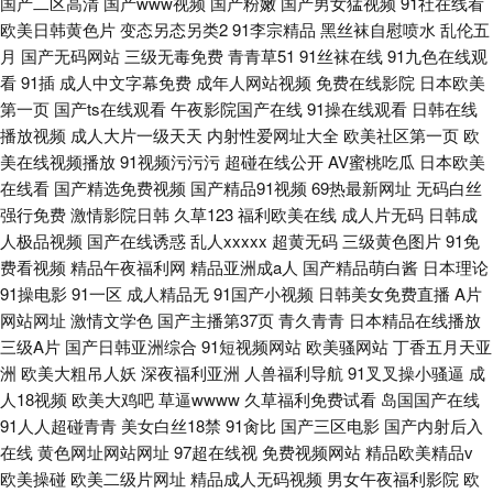
国产二区高清
国产www视频
国产粉嫩
国产男女猛视频
91社在线看
欧美日韩黄色片
变态另态另类2
91李宗精品
黑丝袜自慰喷水
乱伦五
月
国产无码网站
三级无毒免费
青青草51
91丝袜在线
91九色在线观
看
91插
成人中文字幕免费
成年人网站视频
免费在线影院
日本欧美
第一页
国产ts在线观看
午夜影院国产在线
91操在线观看
日韩在线
播放视频
成人大片一级天天
内射性爱网址大全
欧美社区第一页
欧
美在线视频播放
91视频污污污
超碰在线公开
AV蜜桃吃瓜
日本欧美
在线看
国产精选免费视频
国产精品91视频
69热最新网址
无码白丝
强行免费
激情影院日韩
久草123
福利欧美在线
成人片无码
日韩成
人极品视频
国产在线诱惑
乱人xxxxx
超黄无码
三级黄色图片
91免
费看视频
精品午夜福利网
精品亚洲成a人
国产精品萌白酱
日本理论
91操电影
91一区
成人精品无
91国产小视频
日韩美女免费直播
A片
网站网址
激情文学色
国产主播第37页
青久青青
日本精品在线播放
三级A片
国产日韩亚洲综合
91短视频网站
欧美骚网站
丁香五月天亚
洲
欧美大粗吊人妖
深夜福利亚洲
人兽福利导航
91叉叉操小骚逼
成
人18视频
欧美大鸡吧
草逼wwww
久草福利免费试看
岛国国产在线
91人人超碰青青
美女白丝18禁
91肏比
国产三区电影
国产内射后入
在线
黄色网址网站网址
97超在线视
免费视频网站
精品欧美精品v
欧美操碰
欧美二级片网址
精品成人无码视频
男女午夜福利影院
欧